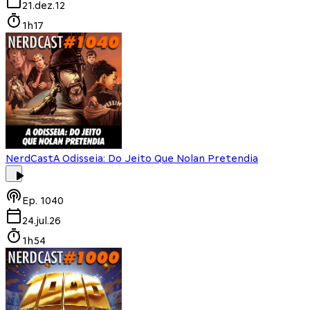
21.dez.12
1h17
NerdCast
A Odisseia: Do Jeito Que Nolan Pretendia
Ep.
1040
24.jul.26
1h54