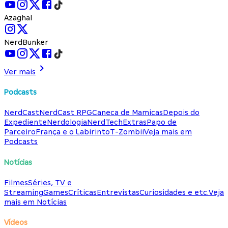
Azaghal
NerdBunker
Ver mais
Podcasts
NerdCast
NerdCast RPG
Caneca de Mamicas
Depois do
Expediente
Nerdologia
NerdTech
Extras
Papo de
Parceiro
França e o Labirinto
T-Zombii
Veja mais em
Podcasts
Notícias
Filmes
Séries, TV e
Streaming
Games
Críticas
Entrevistas
Curiosidades e etc.
Veja
mais em Notícias
Vídeos