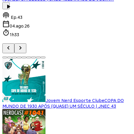
Ep.
43
04.ago.26
1h33
Jovem Nerd Esporte Clube
COPA DO
MUNDO DE 1930 APÓS (QUASE) UM SÉCULO | JNEC 43