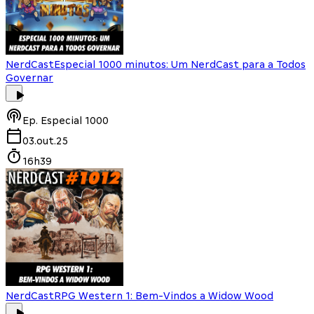
NerdCast
Especial 1000 minutos: Um NerdCast para a Todos
Governar
Ep.
Especial 1000
03.out.25
16h39
NerdCast
RPG Western 1: Bem-Vindos a Widow Wood