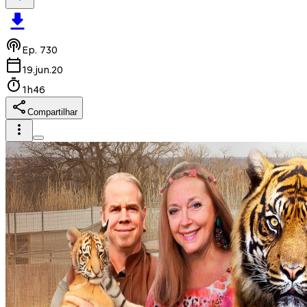
Ep.
730
19.jun.20
1h46
Compartilhar