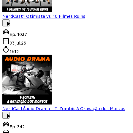
NerdCast
1 Otimista vs. 10 Filmes Ruins
Ep.
1037
03.jul.26
1h12
NerdCast
Áudio Drama - T-Zombii: A Gravação dos Mortos
Ep.
342