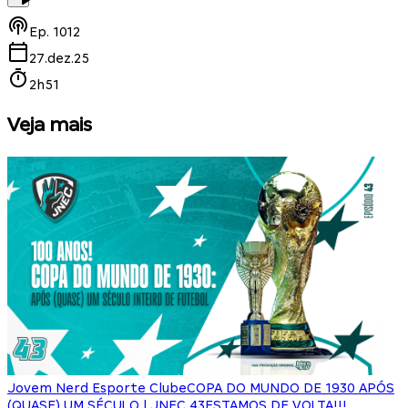
Ep.
1012
27.dez.25
2h51
Veja mais
Jovem Nerd Esporte Clube
COPA DO MUNDO DE 1930 APÓS
(QUASE) UM SÉCULO | JNEC 43
ESTAMOS DE VOLTA!!!
J