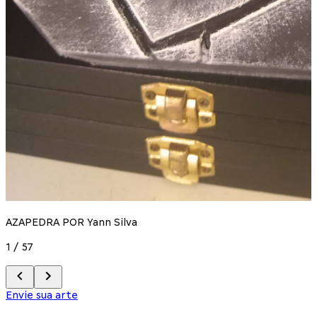
A
2
AZAPEDRA POR Yann Silva
1
/
57
Envie sua arte