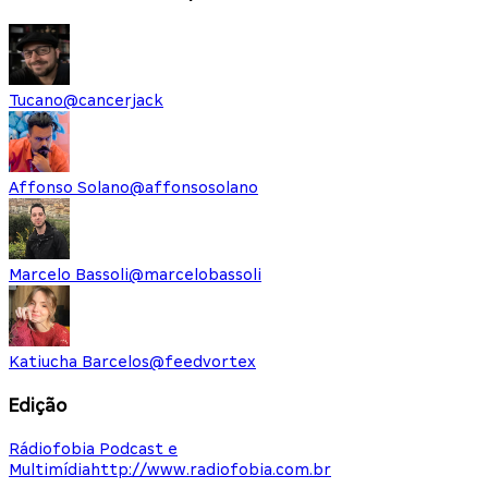
Tucano
@
cancerjack
Affonso Solano
@
affonsosolano
Marcelo Bassoli
@
marcelobassoli
Katiucha Barcelos
@
feedvortex
Edição
Rádiofobia Podcast e
Multimídia
http://www.radiofobia.com.br