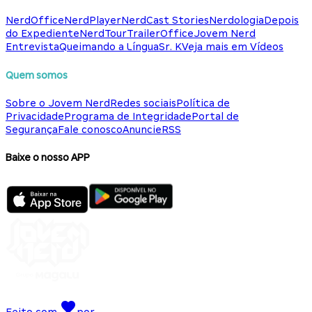
NerdOffice
NerdPlayer
NerdCast Stories
Nerdologia
Depois
do Expediente
NerdTour
TrailerOffice
Jovem Nerd
Entrevista
Queimando a Língua
Sr. K
Veja mais em Vídeos
Quem somos
Sobre o Jovem Nerd
Redes sociais
Política de
Privacidade
Programa de Integridade
Portal de
Segurança
Fale conosco
Anuncie
RSS
Baixe o nosso APP