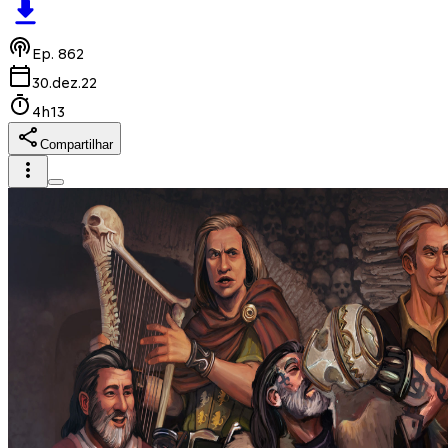
Ep.
862
30.dez.22
4h13
Compartilhar