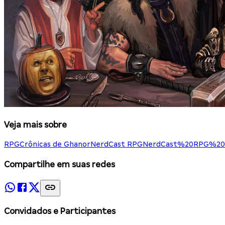
Veja mais sobre
RPG
Crônicas de Ghanor
NerdCast RPG
NerdCast%20RPG%20
Compartilhe em suas redes
Convidados e Participantes