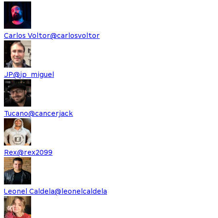
Carlos Voltor
@
carlosvoltor
JP
@
jp_miguel
Tucano
@
cancerjack
Rex
@
rex2099
Leonel Caldela
@
leonelcaldela