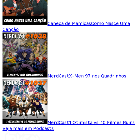
Caneca de Mamicas
Como Nasce Uma
Canção
NerdCast
X-Men 97 nos Quadrinhos
NerdCast
1 Otimista vs. 10 Filmes Ruins
Veja mais em Podcasts