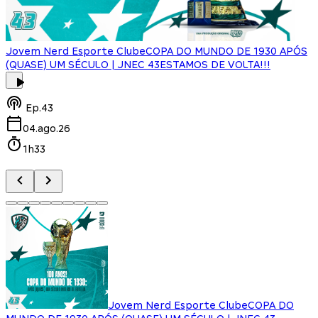
Jovem Nerd Esporte Clube
COPA DO MUNDO DE 1930 APÓS
(QUASE) UM SÉCULO | JNEC 43
ESTAMOS DE VOLTA!!!
J
Ep.
43
04.ago.26
1h33
Jovem Nerd Esporte Clube
COPA DO