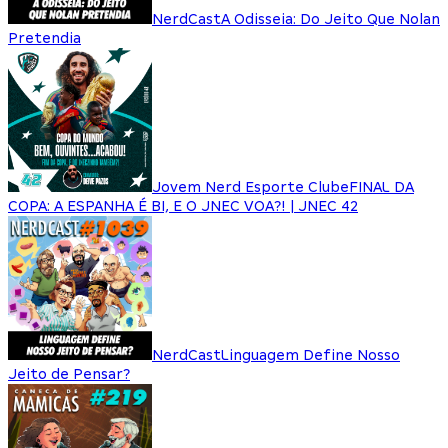
NerdCast
A Odisseia: Do Jeito Que Nolan
Pretendia
Jovem Nerd Esporte Clube
FINAL DA
COPA: A ESPANHA É BI, E O JNEC VOA?! | JNEC 42
NerdCast
Linguagem Define Nosso
Jeito de Pensar?