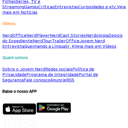
Filmes
Séries, TV e
Streaming
Games
Críticas
Entrevistas
Curiosidades e etc.
Veja
mais em Notícias
Vídeos
NerdOffice
NerdPlayer
NerdCast Stories
Nerdologia
Depois
do Expediente
NerdTour
TrailerOffice
Jovem Nerd
Entrevista
Queimando a Língua
Sr. K
Veja mais em Vídeos
Quem somos
Sobre o Jovem Nerd
Redes sociais
Política de
Privacidade
Programa de Integridade
Portal de
Segurança
Fale conosco
Anuncie
RSS
Baixe o nosso APP