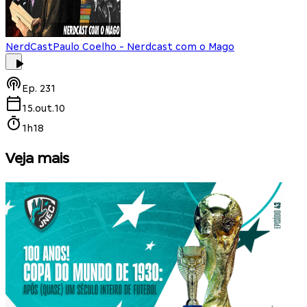
NerdCast
Paulo Coelho - Nerdcast com o Mago
Ep.
231
15.out.10
1h18
Veja mais