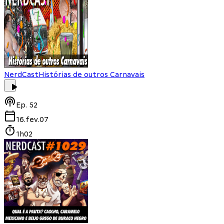
NerdCast
Histórias de outros Carnavais
Ep.
52
16.fev.07
1h02