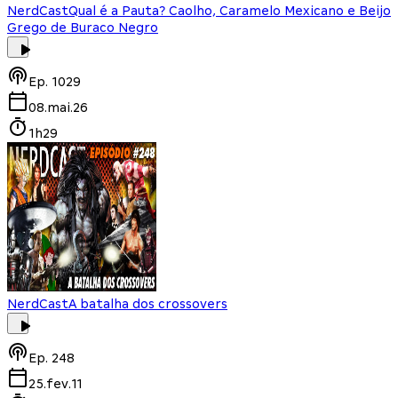
NerdCast
Qual é a Pauta? Caolho, Caramelo Mexicano e Beijo
Grego de Buraco Negro
Ep.
1029
08.mai.26
1h29
NerdCast
A batalha dos crossovers
Ep.
248
25.fev.11