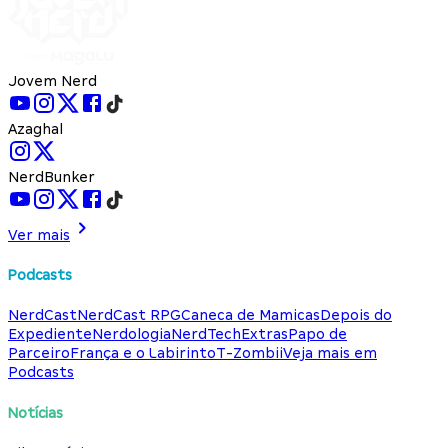
Jovem Nerd
Azaghal
NerdBunker
Ver mais
Podcasts
NerdCast
NerdCast RPG
Caneca de Mamicas
Depois do
Expediente
Nerdologia
NerdTech
Extras
Papo de
Parceiro
França e o Labirinto
T-Zombii
Veja mais em
Podcasts
Notícias