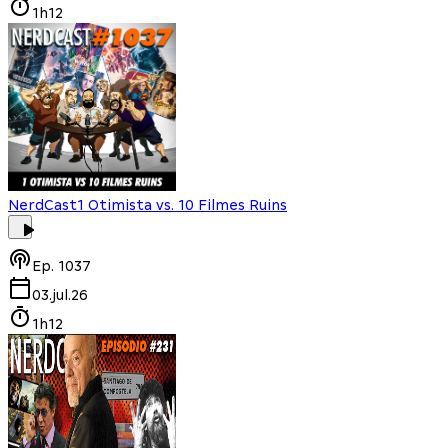
1h12
NerdCast
1 Otimista vs. 10 Filmes Ruins
Ep.
1037
03.jul.26
1h12