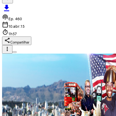
Ep.
460
10.abr.15
1h57
Compartilhar