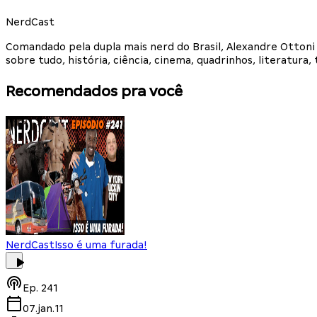
NerdCast
Comandado pela dupla mais nerd do Brasil, Alexandre Otton
sobre tudo, história, ciência, cinema, quadrinhos, literatur
Recomendados pra você
NerdCast
Isso é uma furada!
Ep.
241
07.jan.11