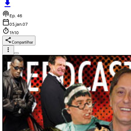
Ep.
46
05.jan.07
1h10
Compartilhar