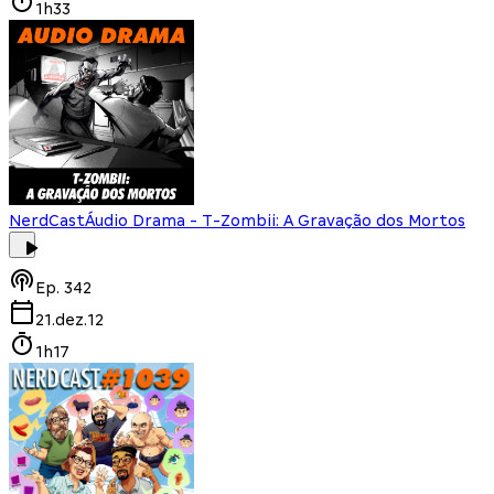
1h33
NerdCast
Áudio Drama - T-Zombii: A Gravação dos Mortos
Ep.
342
21.dez.12
1h17