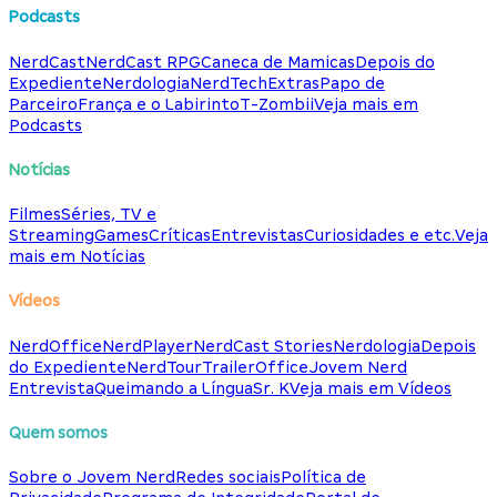
Podcasts
NerdCast
NerdCast RPG
Caneca de Mamicas
Depois do
Expediente
Nerdologia
NerdTech
Extras
Papo de
Parceiro
França e o Labirinto
T-Zombii
Veja mais em
Podcasts
Notícias
Filmes
Séries, TV e
Streaming
Games
Críticas
Entrevistas
Curiosidades e etc.
Veja
mais em Notícias
Vídeos
NerdOffice
NerdPlayer
NerdCast Stories
Nerdologia
Depois
do Expediente
NerdTour
TrailerOffice
Jovem Nerd
Entrevista
Queimando a Língua
Sr. K
Veja mais em Vídeos
Quem somos
Sobre o Jovem Nerd
Redes sociais
Política de