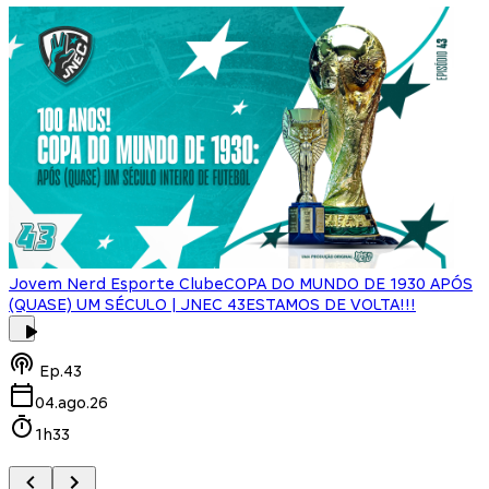
Jovem Nerd Esporte Clube
COPA DO MUNDO DE 1930 APÓS
(QUASE) UM SÉCULO | JNEC 43
ESTAMOS DE VOLTA!!!
J
Ep.
43
04.ago.26
1h33