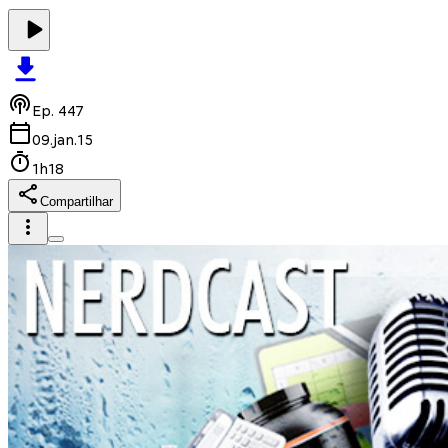
Ep.
447
09.jan.15
1h18
Compartilhar