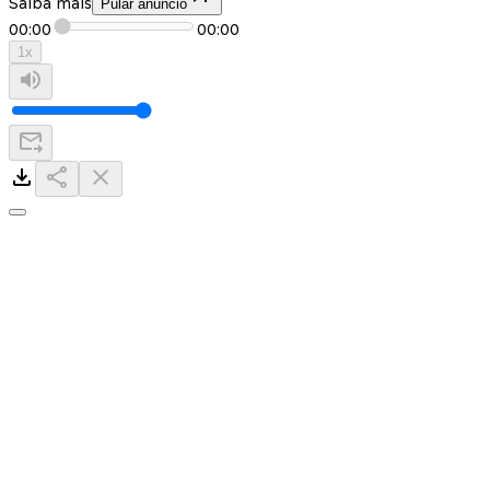
Saiba mais
Pular anuncio
00:00
00:00
1
x