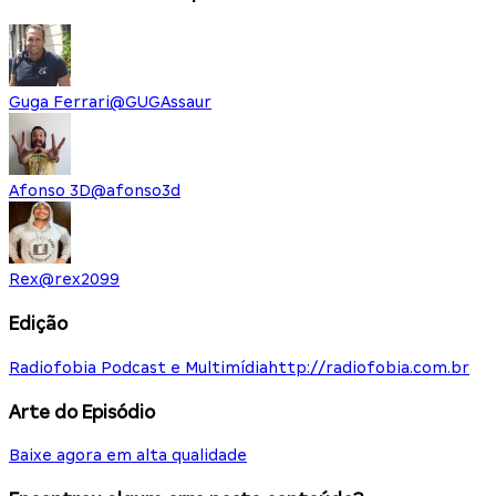
Guga Ferrari
@
GUGAssaur
Afonso 3D
@
afonso3d
Rex
@
rex2099
Edição
Radiofobia Podcast e Multimídia
http://radiofobia.com.br
Arte do Episódio
Baixe agora em alta qualidade