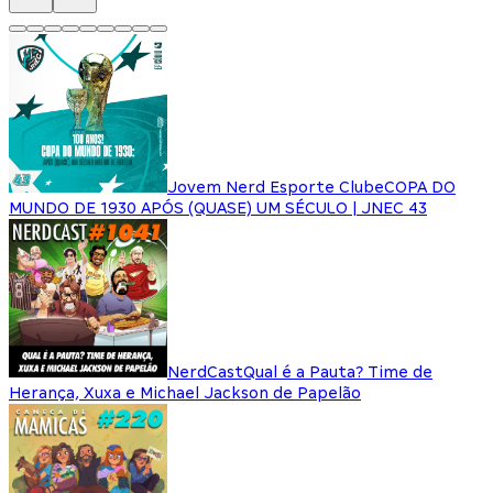
Jovem Nerd Esporte Clube
COPA DO
MUNDO DE 1930 APÓS (QUASE) UM SÉCULO | JNEC 43
NerdCast
Qual é a Pauta? Time de
Herança, Xuxa e Michael Jackson de Papelão