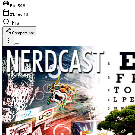
Ep.
348
01.fev.13
1h18
Compartilhar