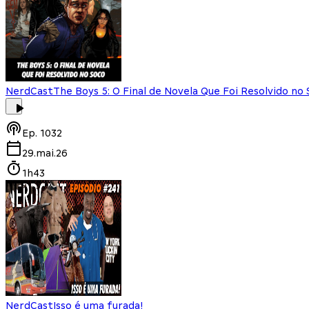
NerdCast
The Boys 5: O Final de Novela Que Foi Resolvido no
Ep.
1032
29.mai.26
1h43
NerdCast
Isso é uma furada!