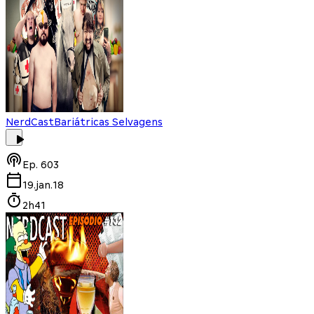
NerdCast
Bariátricas Selvagens
Ep.
603
19.jan.18
2h41