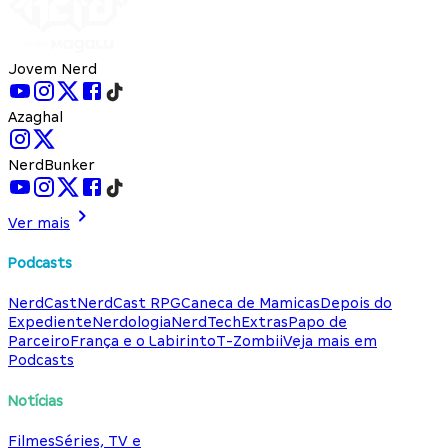
Jovem Nerd
Azaghal
NerdBunker
Ver mais
Podcasts
NerdCast
NerdCast RPG
Caneca de Mamicas
Depois do
Expediente
Nerdologia
NerdTech
Extras
Papo de
Parceiro
França e o Labirinto
T-Zombii
Veja mais em
Podcasts
Notícias
Filmes
Séries, TV e