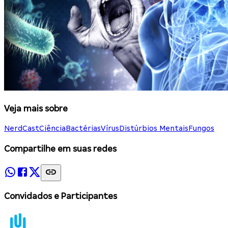
Veja mais sobre
NerdCast
Ciência
Bactérias
Vírus
Distúrbios Mentais
Fungos
Compartilhe em suas redes
Convidados e Participantes