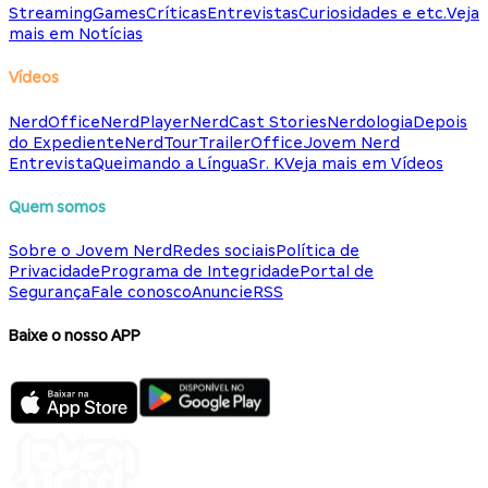
Streaming
Games
Críticas
Entrevistas
Curiosidades e etc.
Veja
mais em Notícias
Vídeos
NerdOffice
NerdPlayer
NerdCast Stories
Nerdologia
Depois
do Expediente
NerdTour
TrailerOffice
Jovem Nerd
Entrevista
Queimando a Língua
Sr. K
Veja mais em Vídeos
Quem somos
Sobre o Jovem Nerd
Redes sociais
Política de
Privacidade
Programa de Integridade
Portal de
Segurança
Fale conosco
Anuncie
RSS
Baixe o nosso APP