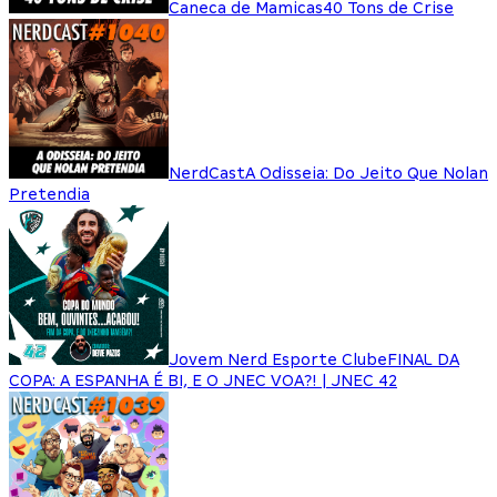
Caneca de Mamicas
40 Tons de Crise
NerdCast
A Odisseia: Do Jeito Que Nolan
Pretendia
Jovem Nerd Esporte Clube
FINAL DA
COPA: A ESPANHA É BI, E O JNEC VOA?! | JNEC 42