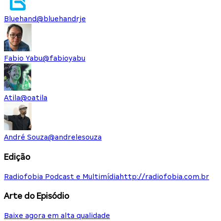
Bluehand
@
bluehandrje
Fabio Yabu
@
fabioyabu
Atila
@
oatila
André Souza
@
andrelesouza
Edição
Radiofobia Podcast e Multimídia
http://radiofobia.com.br
Arte do Episódio
Baixe agora em alta qualidade