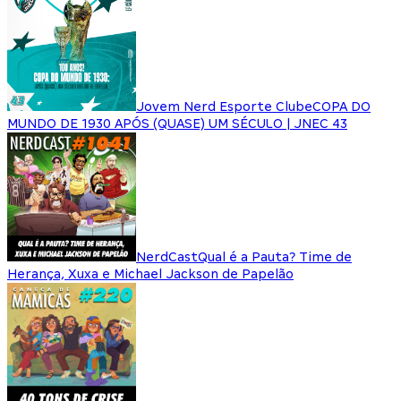
Jovem Nerd Esporte Clube
COPA DO
MUNDO DE 1930 APÓS (QUASE) UM SÉCULO | JNEC 43
NerdCast
Qual é a Pauta? Time de
Herança, Xuxa e Michael Jackson de Papelão