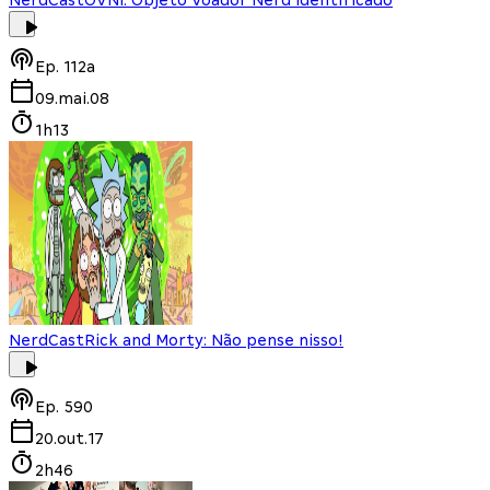
NerdCast
OVNI: Objeto Voador Nerd Identificado
Ep.
112a
09.mai.08
1h13
NerdCast
Rick and Morty: Não pense nisso!
Ep.
590
20.out.17
2h46