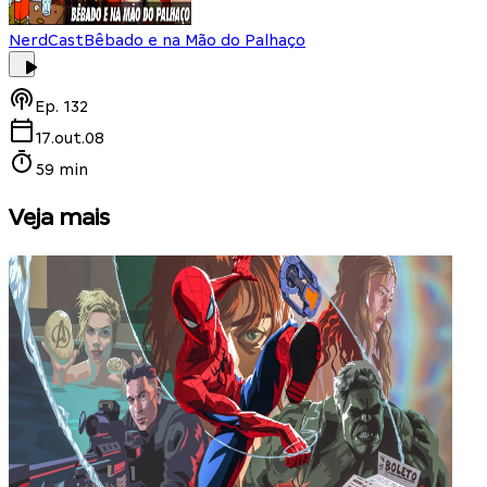
NerdCast
Bêbado e na Mão do Palhaço
Ep.
132
17.out.08
59 min
Veja mais