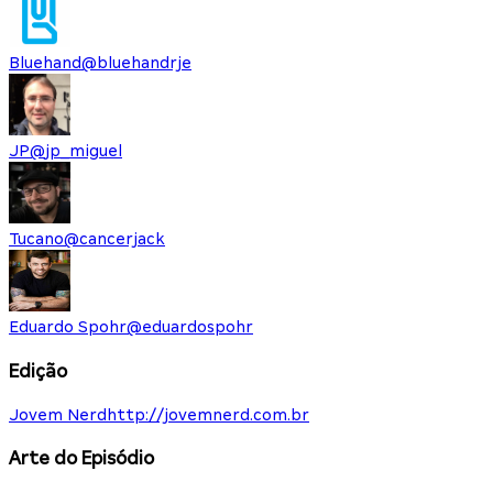
Bluehand
@
bluehandrje
JP
@
jp_miguel
Tucano
@
cancerjack
Eduardo Spohr
@
eduardospohr
Edição
Jovem Nerd
http://jovemnerd.com.br
Arte do Episódio