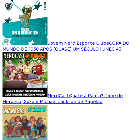
Jovem Nerd Esporte Clube
COPA DO
MUNDO DE 1930 APÓS (QUASE) UM SÉCULO | JNEC 43
NerdCast
Qual é a Pauta? Time de
Herança, Xuxa e Michael Jackson de Papelão