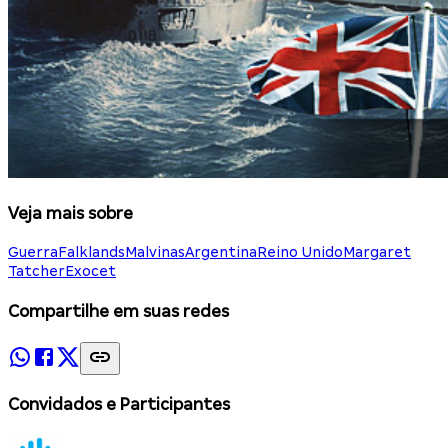
Veja mais sobre
Guerra
Falklands
Malvinas
Argentina
Reino Unido
Margaret
Tatcher
Exocet
Compartilhe em suas redes
Convidados e Participantes