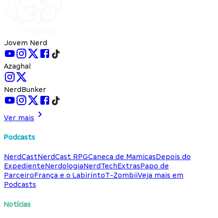
Jovem Nerd
Azaghal
NerdBunker
Ver mais
Podcasts
NerdCast
NerdCast RPG
Caneca de Mamicas
Depois do
Expediente
Nerdologia
NerdTech
Extras
Papo de
Parceiro
França e o Labirinto
T-Zombii
Veja mais em
Podcasts
Notícias