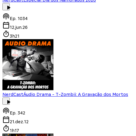
NerdCast
Especial Dia dos Namorados 2026
Ep.
1034
12.jun.26
3h21
NerdCast
Áudio Drama - T-Zombii: A Gravação dos Mortos
Ep.
342
21.dez.12
1h17