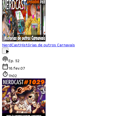
NerdCast
Histórias de outros Carnavais
Ep.
52
16.fev.07
1h02