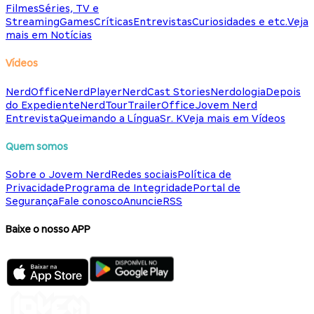
Filmes
Séries, TV e
Streaming
Games
Críticas
Entrevistas
Curiosidades e etc.
Veja
mais em Notícias
Vídeos
NerdOffice
NerdPlayer
NerdCast Stories
Nerdologia
Depois
do Expediente
NerdTour
TrailerOffice
Jovem Nerd
Entrevista
Queimando a Língua
Sr. K
Veja mais em Vídeos
Quem somos
Sobre o Jovem Nerd
Redes sociais
Política de
Privacidade
Programa de Integridade
Portal de
Segurança
Fale conosco
Anuncie
RSS
Baixe o nosso APP