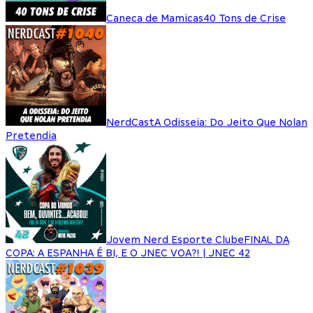
Caneca de Mamicas
40 Tons de Crise
NerdCast
A Odisseia: Do Jeito Que Nolan
Pretendia
Jovem Nerd Esporte Clube
FINAL DA
COPA: A ESPANHA É BI, E O JNEC VOA?! | JNEC 42