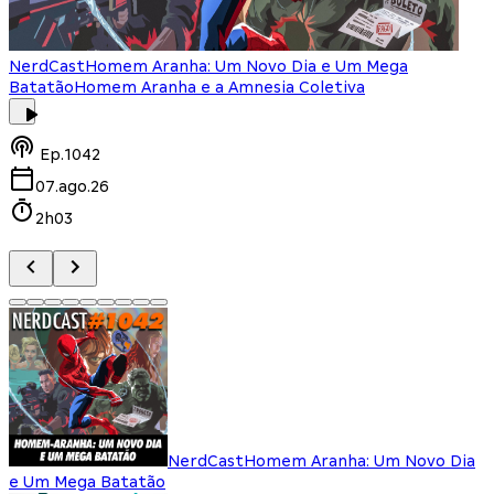
NerdCast
Homem Aranha: Um Novo Dia e Um Mega
Batatão
Homem Aranha e a Amnesia Coletiva
Ep.
1042
07.ago.26
2h03
NerdCast
Homem Aranha: Um Novo Dia
e Um Mega Batatão