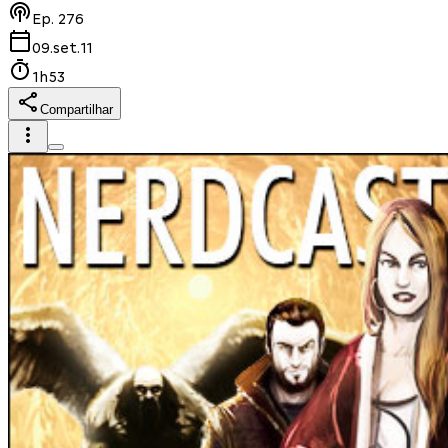
Ep.
276
09.set.11
1h53
Compartilhar