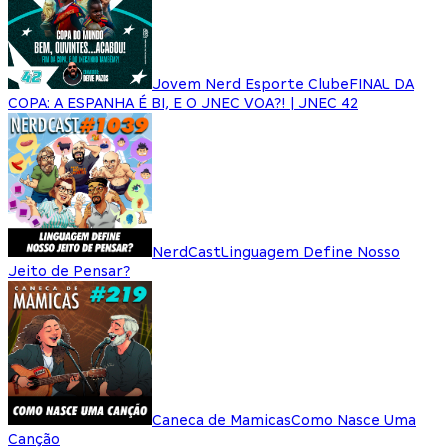
Jovem Nerd Esporte Clube
FINAL DA
COPA: A ESPANHA É BI, E O JNEC VOA?! | JNEC 42
NerdCast
Linguagem Define Nosso
Jeito de Pensar?
Caneca de Mamicas
Como Nasce Uma
Canção