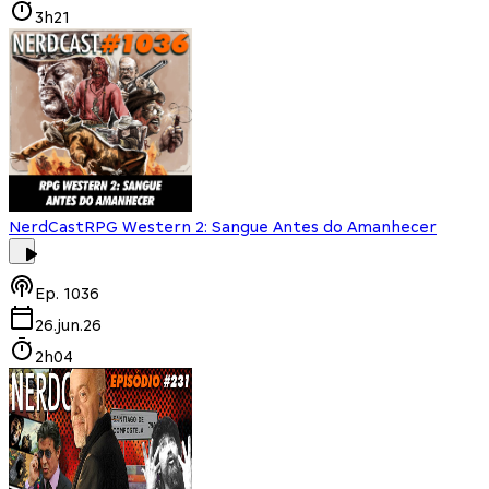
3h21
NerdCast
RPG Western 2: Sangue Antes do Amanhecer
Ep.
1036
26.jun.26
2h04