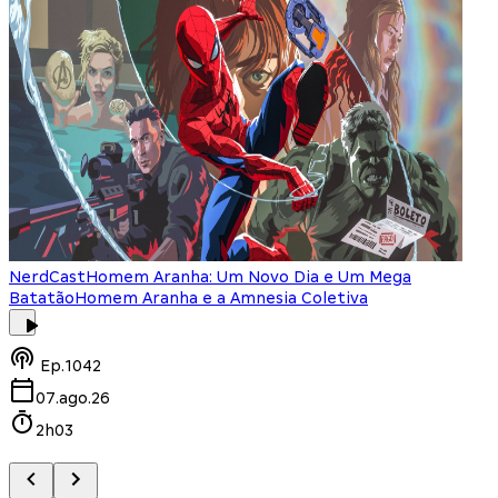
NerdCast
Homem Aranha: Um Novo Dia e Um Mega
Batatão
Homem Aranha e a Amnesia Coletiva
Ep.
1042
07.ago.26
2h03