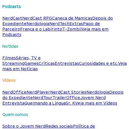
Podcasts
NerdCast
NerdCast RPG
Caneca de Mamicas
Depois do
Expediente
Nerdologia
NerdTech
Extras
Papo de
Parceiro
França e o Labirinto
T-Zombii
Veja mais em
Podcasts
Notícias
Filmes
Séries, TV e
Streaming
Games
Críticas
Entrevistas
Curiosidades e etc.
Veja
mais em Notícias
Vídeos
NerdOffice
NerdPlayer
NerdCast Stories
Nerdologia
Depois
do Expediente
NerdTour
TrailerOffice
Jovem Nerd
Entrevista
Queimando a Língua
Sr. K
Veja mais em Vídeos
Quem somos
Sobre o Jovem Nerd
Redes sociais
Política de