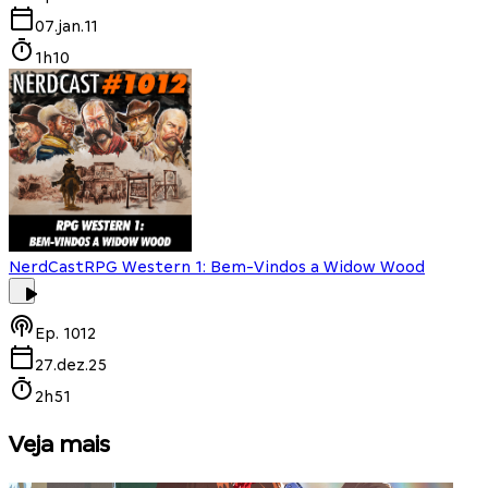
07.jan.11
1h10
NerdCast
RPG Western 1: Bem-Vindos a Widow Wood
Ep.
1012
27.dez.25
2h51
Veja mais