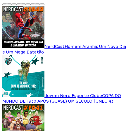
NerdCast
Homem Aranha: Um Novo Dia
e Um Mega Batatão
Jovem Nerd Esporte Clube
COPA DO
MUNDO DE 1930 APÓS (QUASE) UM SÉCULO | JNEC 43