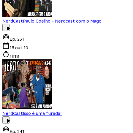
NerdCast
Paulo Coelho - Nerdcast com o Mago
Ep.
231
15.out.10
1h18
NerdCast
Isso é uma furada!
Ep.
241