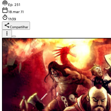
Ep.
251
18.mar.11
1h39
Compartilhar