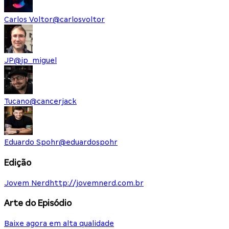
Carlos Voltor
@
carlosvoltor
JP
@
jp_miguel
Tucano
@
cancerjack
Eduardo Spohr
@
eduardospohr
Edição
Jovem Nerd
http://jovemnerd.com.br
Arte do Episódio
Baixe agora em alta qualidade