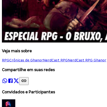
Veja mais sobre
RPG
Crônicas de Ghanor
NerdCast RPG
NerdCast RPG Ghanor
Compartilhe em suas redes
Convidados e Participantes