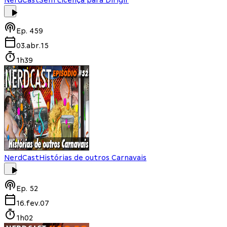
NerdCast
Sem Licença para Dirigir
Ep.
459
03.abr.15
1h39
NerdCast
Histórias de outros Carnavais
Ep.
52
16.fev.07
1h02