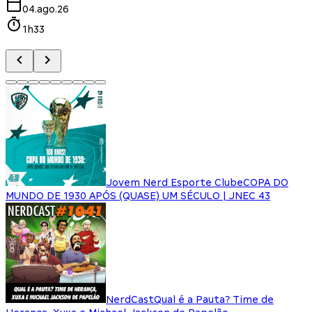
04.ago.26
1h33
Jovem Nerd Esporte Clube
COPA DO
MUNDO DE 1930 APÓS (QUASE) UM SÉCULO | JNEC 43
NerdCast
Qual é a Pauta? Time de