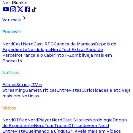
NerdBunker
Ver mais
Podcasts
NerdCast
NerdCast RPG
Caneca de Mamicas
Depois do
Expediente
Nerdologia
NerdTech
Extras
Papo de
Parceiro
França e o Labirinto
T-Zombii
Veja mais em
Podcasts
Notícias
Filmes
Séries, TV e
Streaming
Games
Críticas
Entrevistas
Curiosidades e etc.
Veja
mais em Notícias
Vídeos
NerdOffice
NerdPlayer
NerdCast Stories
Nerdologia
Depois
do Expediente
NerdTour
TrailerOffice
Jovem Nerd
Entrevista
Queimando a Língua
Sr. K
Veja mais em Vídeos