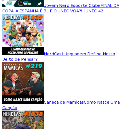
Jovem Nerd Esporte Clube
FINAL DA
COPA: A ESPANHA É BI, E O JNEC VOA?! | JNEC 42
NerdCast
Linguagem Define Nosso
Jeito de Pensar?
Caneca de Mamicas
Como Nasce Uma
Canção