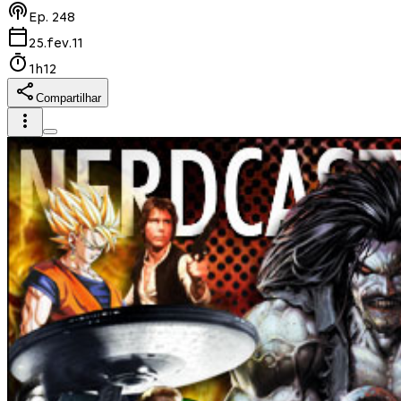
Ep.
248
25.fev.11
1h12
Compartilhar