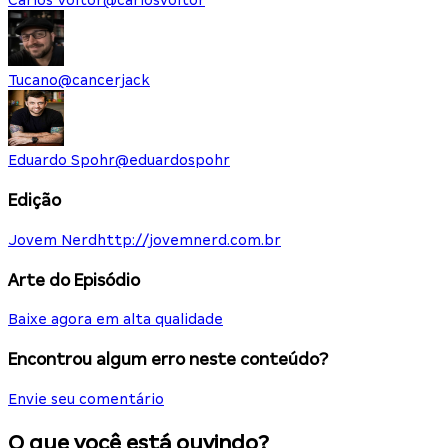
Carlos Voltor
@
carlosvoltor
Tucano
@
cancerjack
Eduardo Spohr
@
eduardospohr
Edição
Jovem Nerd
http://jovemnerd.com.br
Arte do Episódio
Baixe agora em alta qualidade
Encontrou algum erro neste conteúdo?
Envie seu comentário
O que você está ouvindo?