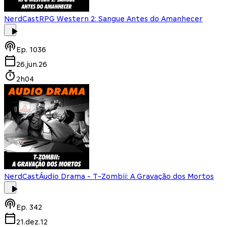
NerdCast
RPG Western 2: Sangue Antes do Amanhecer
Ep.
1036
26.jun.26
2h04
NerdCast
Áudio Drama - T-Zombii: A Gravação dos Mortos
Ep.
342
21.dez.12