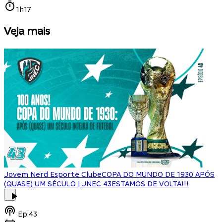
1h17
Veja mais
Jovem Nerd Esporte Clube
COPA DO MUNDO DE 1930 APÓS
(QUASE) UM SÉCULO | JNEC 43
ESTAMOS DE VOLTA!!!
J
Ep.
43