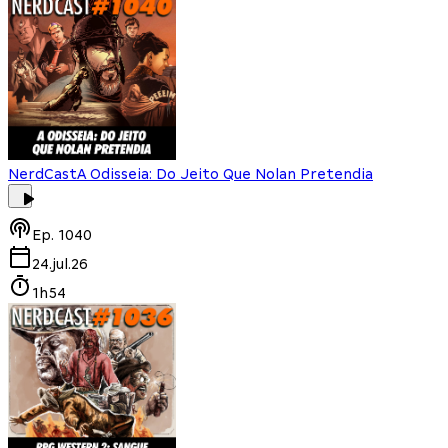
NerdCast
A Odisseia: Do Jeito Que Nolan Pretendia
Ep.
1040
24.jul.26
1h54