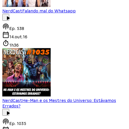
NerdCast
Falando mal do Whatsapp
Ep.
538
14.out.16
1h36
NerdCast
He-Man e os Mestres do Universo: Estávamos
Errados?
Ep.
1035