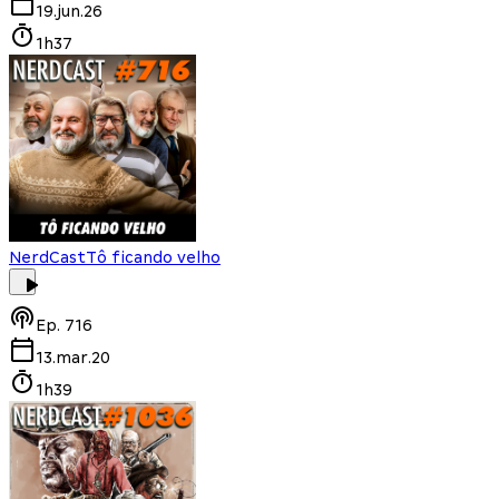
19.jun.26
1h37
NerdCast
Tô ficando velho
Ep.
716
13.mar.20
1h39