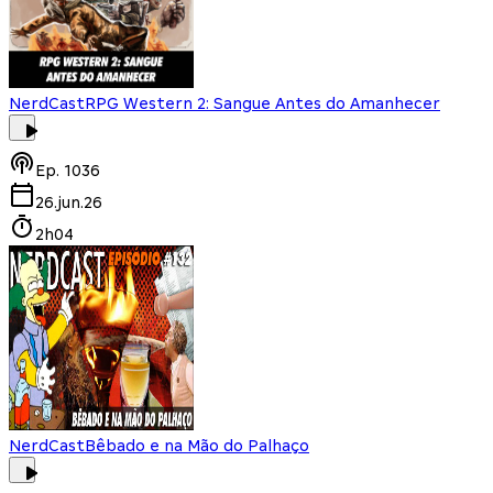
NerdCast
RPG Western 2: Sangue Antes do Amanhecer
Ep.
1036
26.jun.26
2h04
NerdCast
Bêbado e na Mão do Palhaço