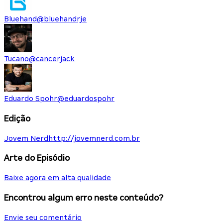
Bluehand
@
bluehandrje
Tucano
@
cancerjack
Eduardo Spohr
@
eduardospohr
Edição
Jovem Nerd
http://jovemnerd.com.br
Arte do Episódio
Baixe agora em alta qualidade
Encontrou algum erro neste conteúdo?
Envie seu comentário