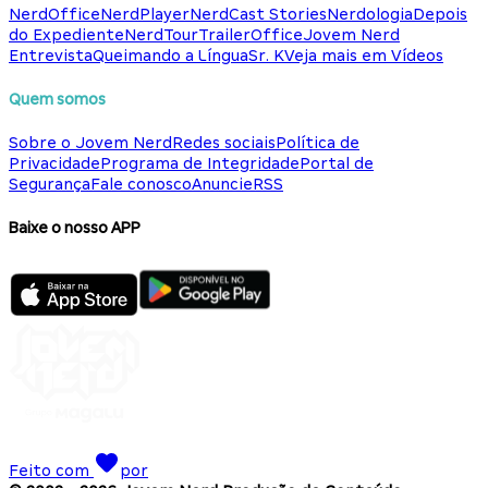
NerdOffice
NerdPlayer
NerdCast Stories
Nerdologia
Depois
do Expediente
NerdTour
TrailerOffice
Jovem Nerd
Entrevista
Queimando a Língua
Sr. K
Veja mais em Vídeos
Quem somos
Sobre o Jovem Nerd
Redes sociais
Política de
Privacidade
Programa de Integridade
Portal de
Segurança
Fale conosco
Anuncie
RSS
Baixe o nosso APP
Feito com
por