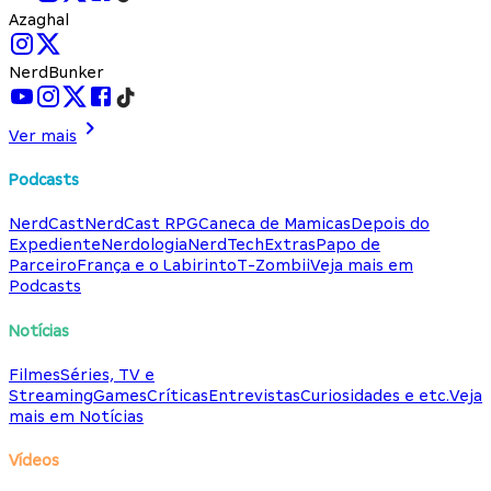
Azaghal
NerdBunker
Ver mais
Podcasts
NerdCast
NerdCast RPG
Caneca de Mamicas
Depois do
Expediente
Nerdologia
NerdTech
Extras
Papo de
Parceiro
França e o Labirinto
T-Zombii
Veja mais em
Podcasts
Notícias
Filmes
Séries, TV e
Streaming
Games
Críticas
Entrevistas
Curiosidades e etc.
Veja
mais em Notícias
Vídeos