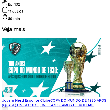
Ep.
132
17.out.08
59 min
Veja mais
Jovem Nerd Esporte Clube
COPA DO MUNDO DE 1930 APÓS
(QUASE) UM SÉCULO | JNEC 43
ESTAMOS DE VOLTA!!!
J