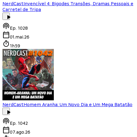
NerdCast
Invencível 4: Bigodes Transões, Dramas Pessoais e
Carretel de Tripa
Ep.
1028
01.mai.26
1h59
NerdCast
Homem Aranha: Um Novo Dia e Um Mega Batatão
Ep.
1042
07.ago.26