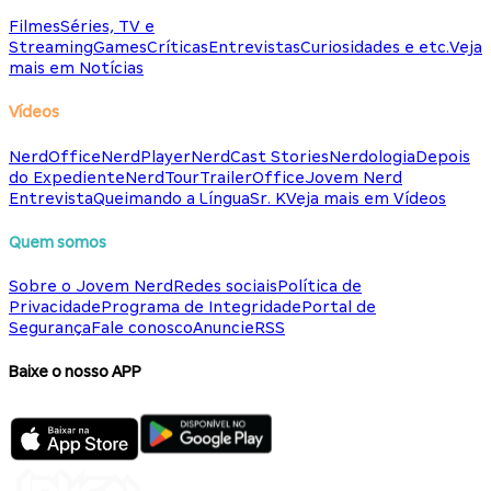
Filmes
Séries, TV e
Streaming
Games
Críticas
Entrevistas
Curiosidades e etc.
Veja
mais em Notícias
Vídeos
NerdOffice
NerdPlayer
NerdCast Stories
Nerdologia
Depois
do Expediente
NerdTour
TrailerOffice
Jovem Nerd
Entrevista
Queimando a Língua
Sr. K
Veja mais em Vídeos
Quem somos
Sobre o Jovem Nerd
Redes sociais
Política de
Privacidade
Programa de Integridade
Portal de
Segurança
Fale conosco
Anuncie
RSS
Baixe o nosso APP