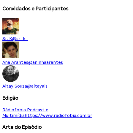
Convidados e Participantes
Sr. K
@
sr_k_
Ana Arantes
@
aninhaarantes
Altay Souza
@
altayals
Edição
Rádiofobia Podcast e
Multimídia
https://www.radiofobia.com.br
Arte do Episódio