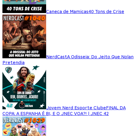
Caneca de Mamicas
40 Tons de Crise
NerdCast
A Odisseia: Do Jeito Que Nolan
Pretendia
Jovem Nerd Esporte Clube
FINAL DA
COPA: A ESPANHA É BI, E O JNEC VOA?! | JNEC 42