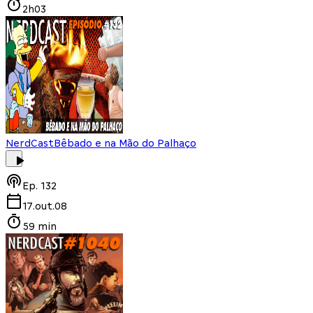
2h03
NerdCast
Bêbado e na Mão do Palhaço
Ep.
132
17.out.08
59 min