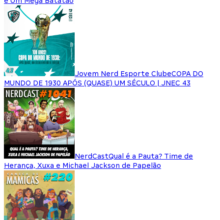
e Um Mega Batatão
Jovem Nerd Esporte Clube
COPA DO
MUNDO DE 1930 APÓS (QUASE) UM SÉCULO | JNEC 43
NerdCast
Qual é a Pauta? Time de
Herança, Xuxa e Michael Jackson de Papelão