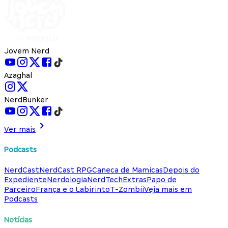
Jovem Nerd
Azaghal
NerdBunker
Ver mais
Podcasts
NerdCast
NerdCast RPG
Caneca de Mamicas
Depois do
Expediente
Nerdologia
NerdTech
Extras
Papo de
Parceiro
França e o Labirinto
T-Zombii
Veja mais em
Podcasts
Notícias