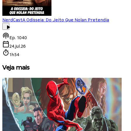
NerdCast
A Odisseia: Do Jeito Que Nolan Pretendia
Ep.
1040
24.jul.26
1h54
Veja mais