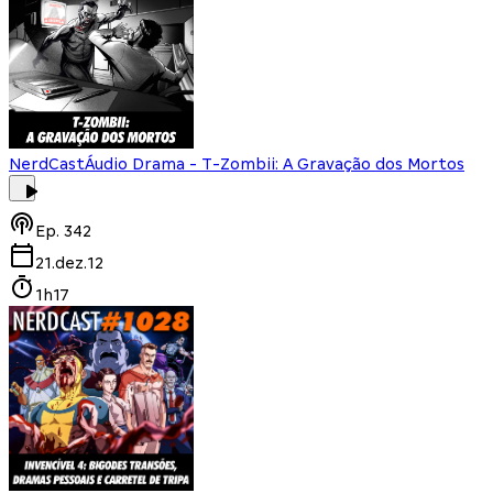
NerdCast
Áudio Drama - T-Zombii: A Gravação dos Mortos
Ep.
342
21.dez.12
1h17