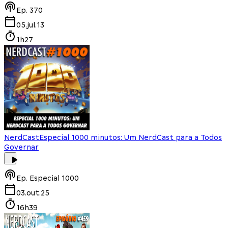
Ep.
370
05.jul.13
1h27
NerdCast
Especial 1000 minutos: Um NerdCast para a Todos
Governar
Ep.
Especial 1000
03.out.25
16h39