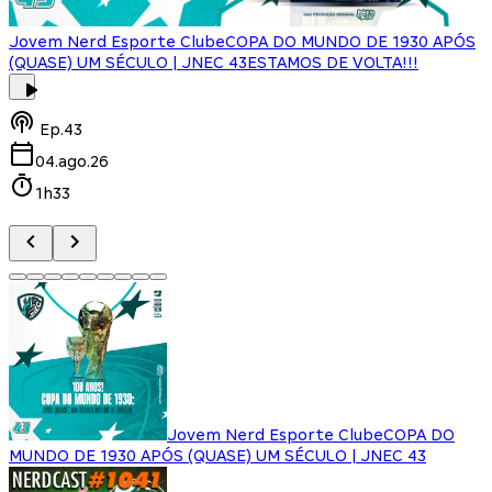
Jovem Nerd Esporte Clube
COPA DO MUNDO DE 1930 APÓS
(QUASE) UM SÉCULO | JNEC 43
ESTAMOS DE VOLTA!!!
J
Ep.
43
04.ago.26
1h33
Jovem Nerd Esporte Clube
COPA DO
MUNDO DE 1930 APÓS (QUASE) UM SÉCULO | JNEC 43