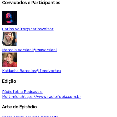
Convidados e Participantes
Carlos Voltor
@
carlosvoltor
Marcela Versiani
@
maversiani
Katiucha Barcelos
@
feedvortex
Edição
Rádiofobia Podcast e
Multimídia
https://www.radiofobia.com.br
Arte do Episódio