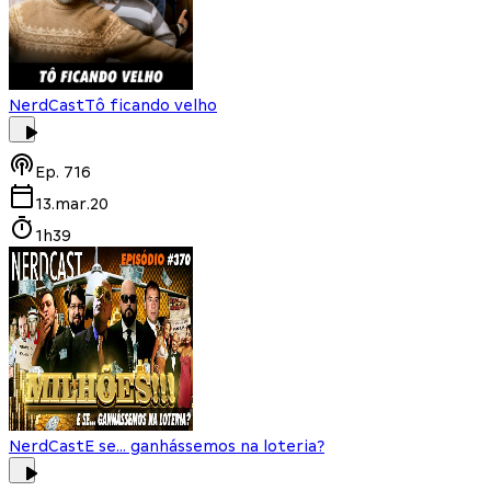
NerdCast
Tô ficando velho
Ep.
716
13.mar.20
1h39
NerdCast
E se... ganhássemos na loteria?