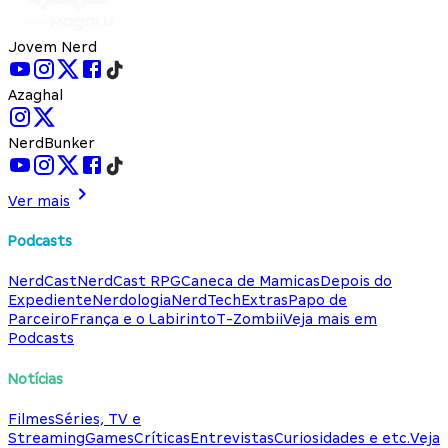
Jovem Nerd
Azaghal
NerdBunker
Ver mais
Podcasts
NerdCast
NerdCast RPG
Caneca de Mamicas
Depois do
Expediente
Nerdologia
NerdTech
Extras
Papo de
Parceiro
França e o Labirinto
T-Zombii
Veja mais em
Podcasts
Notícias
Filmes
Séries, TV e
Streaming
Games
Críticas
Entrevistas
Curiosidades e etc.
Veja