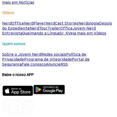
mais em Notícias
Vídeos
NerdOffice
NerdPlayer
NerdCast Stories
Nerdologia
Depois
do Expediente
NerdTour
TrailerOffice
Jovem Nerd
Entrevista
Queimando a Língua
Sr. K
Veja mais em Vídeos
Quem somos
Sobre o Jovem Nerd
Redes sociais
Política de
Privacidade
Programa de Integridade
Portal de
Segurança
Fale conosco
Anuncie
RSS
Baixe o nosso APP