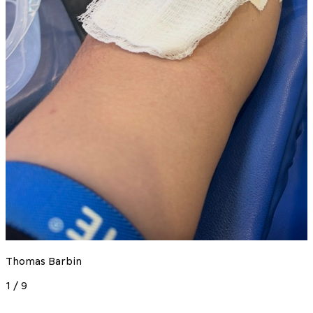
Thomas Barbin
V
1
/
9
2