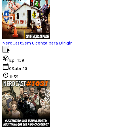
NerdCast
Sem Licença para Dirigir
Ep.
459
03.abr.15
1h39