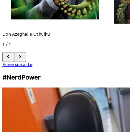
Don Azaghal e Cthulhu
1
/
1
Envie sua arte
#NerdPower