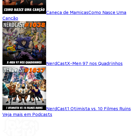
Caneca de Mamicas
Como Nasce Uma
Canção
NerdCast
X-Men 97 nos Quadrinhos
NerdCast
1 Otimista vs. 10 Filmes Ruins
Veja mais em Podcasts