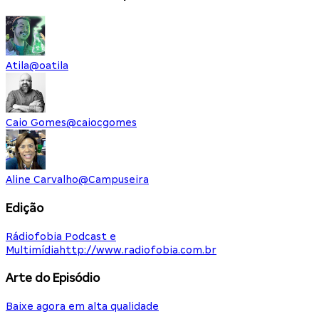
Atila
@
oatila
Caio Gomes
@
caiocgomes
Aline Carvalho
@
Campuseira
Edição
Rádiofobia Podcast e
Multimídia
http://www.radiofobia.com.br
Arte do Episódio
Baixe agora em alta qualidade