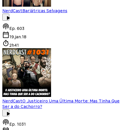
NerdCast
Bariátricas Selvagens
Ep.
603
19.jan.18
2h41
NerdCast
O Justiceiro Uma Última Morte: Mas Tinha Que
Ser a do Cachorro?
Ep.
1031