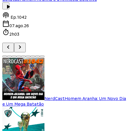
Ep.
1042
07.ago.26
2h03
NerdCast
Homem Aranha: Um Novo Dia
e Um Mega Batatão