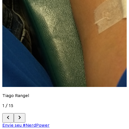
S
2
Tiago Rangel
1
/
15
Envie seu #NerdPower