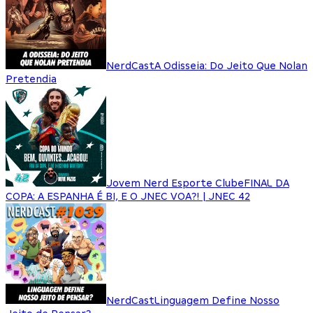
NerdCast
A Odisseia: Do Jeito Que Nolan
Pretendia
Jovem Nerd Esporte Clube
FINAL DA
COPA: A ESPANHA É BI, E O JNEC VOA?! | JNEC 42
NerdCast
Linguagem Define Nosso