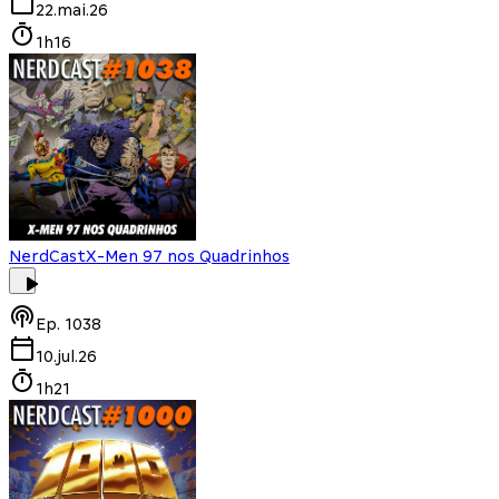
22.mai.26
1h16
NerdCast
X-Men 97 nos Quadrinhos
Ep.
1038
10.jul.26
1h21