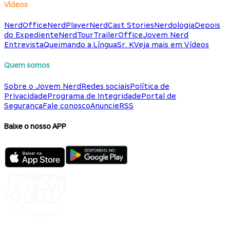
Vídeos
NerdOffice
NerdPlayer
NerdCast Stories
Nerdologia
Depois
do Expediente
NerdTour
TrailerOffice
Jovem Nerd
Entrevista
Queimando a Língua
Sr. K
Veja mais em Vídeos
Quem somos
Sobre o Jovem Nerd
Redes sociais
Política de
Privacidade
Programa de Integridade
Portal de
Segurança
Fale conosco
Anuncie
RSS
Baixe o nosso APP