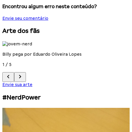
Encontrou algum erro neste conteúdo?
Envie seu comentário
Arte dos fãs
Billy pega por Eduardo Oliveira Lopes
B
1
/
5
2
Envie sua arte
#NerdPower