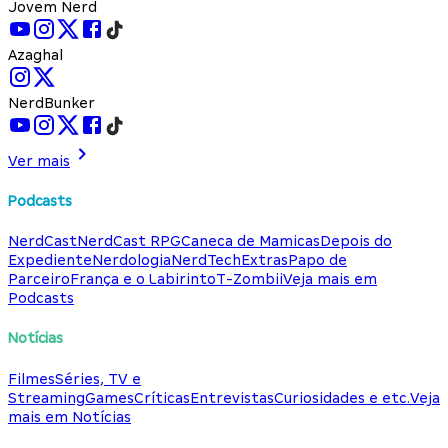
Jovem Nerd
Azaghal
NerdBunker
Ver mais
Podcasts
NerdCast
NerdCast RPG
Caneca de Mamicas
Depois do
Expediente
Nerdologia
NerdTech
Extras
Papo de
Parceiro
França e o Labirinto
T-Zombii
Veja mais em
Podcasts
Notícias
Filmes
Séries, TV e
Streaming
Games
Críticas
Entrevistas
Curiosidades e etc.
Veja
mais em Notícias