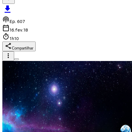
Ep.
607
16.fev.18
1h10
Compartilhar