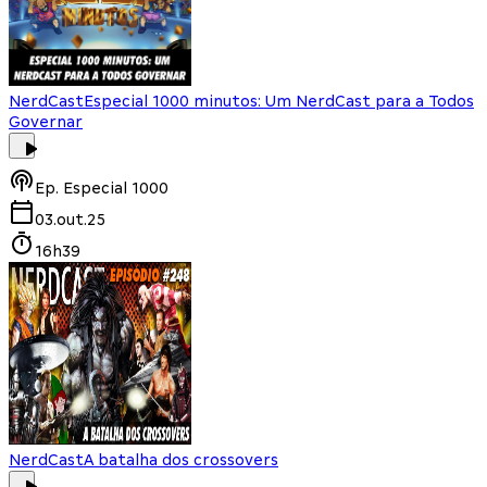
NerdCast
Especial 1000 minutos: Um NerdCast para a Todos
Governar
Ep.
Especial 1000
03.out.25
16h39
NerdCast
A batalha dos crossovers