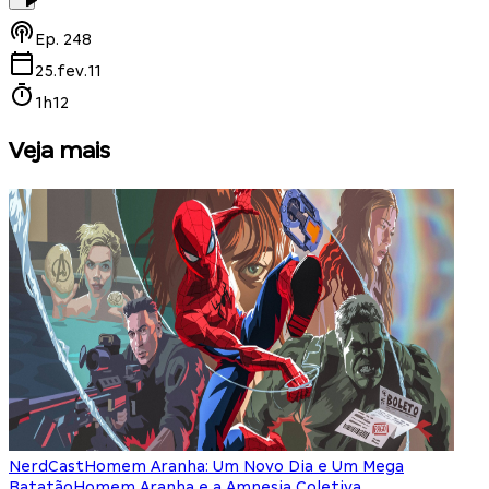
Ep.
248
25.fev.11
1h12
Veja mais
NerdCast
Homem Aranha: Um Novo Dia e Um Mega
Batatão
Homem Aranha e a Amnesia Coletiva