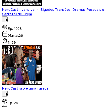
NerdCast
Invencível 4: Bigodes Transões, Dramas Pessoais e
Carretel de Tripa
Ep.
1028
01.mai.26
1h59
NerdCast
Isso é uma furada!
Ep.
241