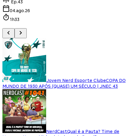
Ep.
43
04.ago.26
1h33
Jovem Nerd Esporte Clube
COPA DO
MUNDO DE 1930 APÓS (QUASE) UM SÉCULO | JNEC 43
NerdCast
Qual é a Pauta? Time de