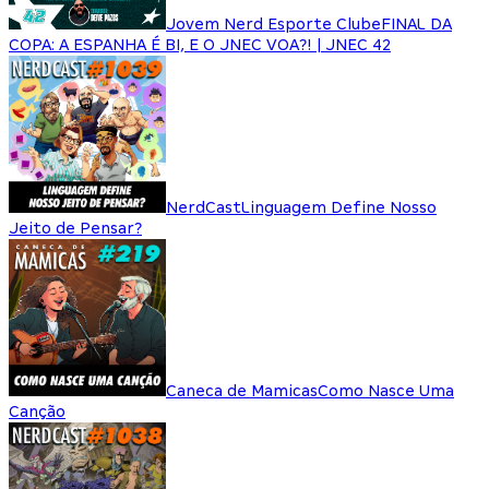
Jovem Nerd Esporte Clube
FINAL DA
COPA: A ESPANHA É BI, E O JNEC VOA?! | JNEC 42
NerdCast
Linguagem Define Nosso
Jeito de Pensar?
Caneca de Mamicas
Como Nasce Uma
Canção