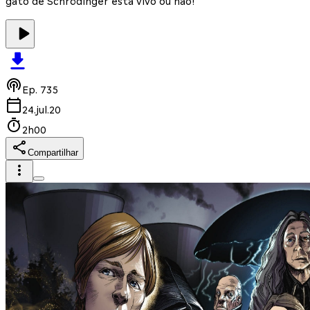
gato de Schrödinger está vivo ou não!
Ep.
735
24.jul.20
2h00
Compartilhar