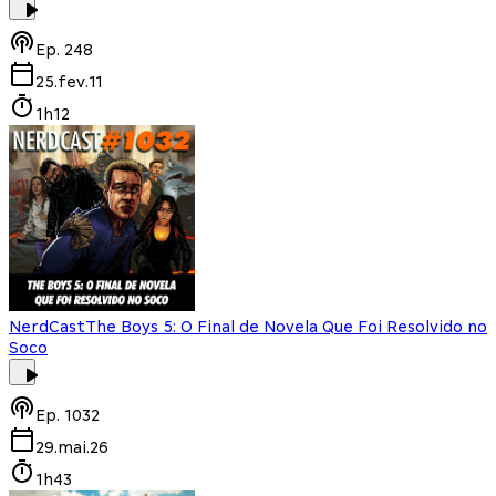
Ep.
248
25.fev.11
1h12
NerdCast
The Boys 5: O Final de Novela Que Foi Resolvido no
Soco
Ep.
1032
29.mai.26
1h43