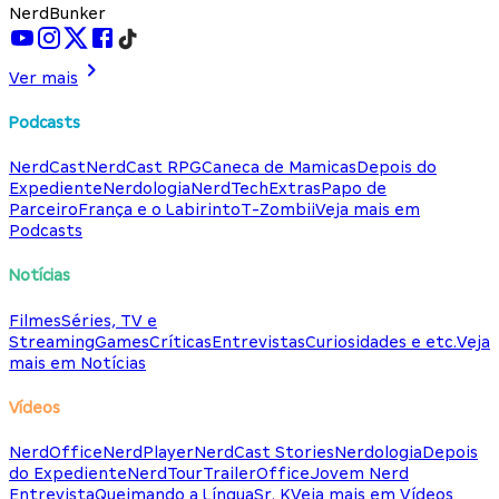
NerdBunker
Ver mais
Podcasts
NerdCast
NerdCast RPG
Caneca de Mamicas
Depois do
Expediente
Nerdologia
NerdTech
Extras
Papo de
Parceiro
França e o Labirinto
T-Zombii
Veja mais em
Podcasts
Notícias
Filmes
Séries, TV e
Streaming
Games
Críticas
Entrevistas
Curiosidades e etc.
Veja
mais em Notícias
Vídeos
NerdOffice
NerdPlayer
NerdCast Stories
Nerdologia
Depois
do Expediente
NerdTour
TrailerOffice
Jovem Nerd
Entrevista
Queimando a Língua
Sr. K
Veja mais em Vídeos