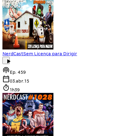
NerdCast
Sem Licença para Dirigir
Ep.
459
03.abr.15
1h39