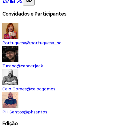
Convidados e Participantes
Portuguesa
@
portuguesa_nc
Tucano
@
cancerjack
Caio Gomes
@
caiocgomes
PH Santos
@
phsantos
Edição