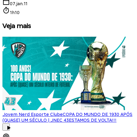
07.jan.11
1h10
Veja mais
Jovem Nerd Esporte Clube
COPA DO MUNDO DE 1930 APÓS
(QUASE) UM SÉCULO | JNEC 43
ESTAMOS DE VOLTA!!!
J