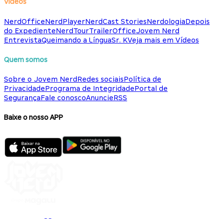
Vídeos
NerdOffice
NerdPlayer
NerdCast Stories
Nerdologia
Depois
do Expediente
NerdTour
TrailerOffice
Jovem Nerd
Entrevista
Queimando a Língua
Sr. K
Veja mais em Vídeos
Quem somos
Sobre o Jovem Nerd
Redes sociais
Política de
Privacidade
Programa de Integridade
Portal de
Segurança
Fale conosco
Anuncie
RSS
Baixe o nosso APP