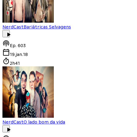
NerdCast
Bariátricas Selvagens
Ep.
603
19.jan.18
2h41
NerdCast
O lado bom da vida