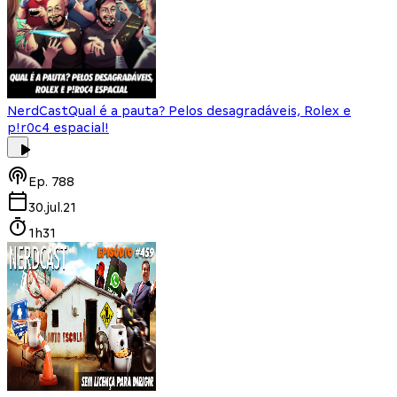
NerdCast
Qual é a pauta? Pelos desagradáveis, Rolex e
p!r0c4 espacial!
Ep.
788
30.jul.21
1h31