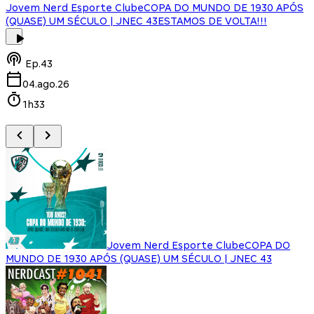
Jovem Nerd Esporte Clube
COPA DO MUNDO DE 1930 APÓS
(QUASE) UM SÉCULO | JNEC 43
ESTAMOS DE VOLTA!!!
J
Ep.
43
04.ago.26
1h33
Jovem Nerd Esporte Clube
COPA DO
MUNDO DE 1930 APÓS (QUASE) UM SÉCULO | JNEC 43