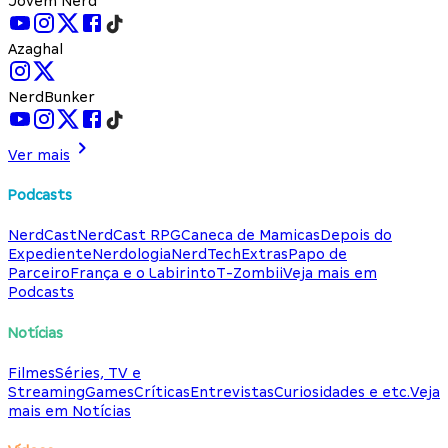
Jovem Nerd
Azaghal
NerdBunker
Ver mais
Podcasts
NerdCast
NerdCast RPG
Caneca de Mamicas
Depois do
Expediente
Nerdologia
NerdTech
Extras
Papo de
Parceiro
França e o Labirinto
T-Zombii
Veja mais em
Podcasts
Notícias
Filmes
Séries, TV e
Streaming
Games
Críticas
Entrevistas
Curiosidades e etc.
Veja
mais em Notícias