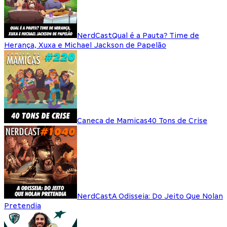
NerdCast
Qual é a Pauta? Time de
Herança, Xuxa e Michael Jackson de Papelão
Caneca de Mamicas
40 Tons de Crise
NerdCast
A Odisseia: Do Jeito Que Nolan
Pretendia