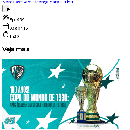
NerdCast
Sem Licença para Dirigir
Ep.
459
03.abr.15
1h39
Veja mais