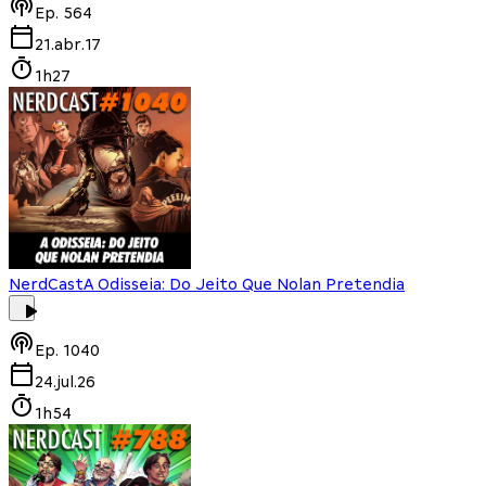
Ep.
564
21.abr.17
1h27
NerdCast
A Odisseia: Do Jeito Que Nolan Pretendia
Ep.
1040
24.jul.26
1h54