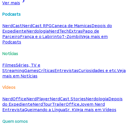
Ver mais
Podcasts
NerdCast
NerdCast RPG
Caneca de Mamicas
Depois do
Expediente
Nerdologia
NerdTech
Extras
Papo de
Parceiro
França e o Labirinto
T-Zombii
Veja mais em
Podcasts
Notícias
Filmes
Séries, TV e
Streaming
Games
Críticas
Entrevistas
Curiosidades e etc.
Veja
mais em Notícias
Vídeos
NerdOffice
NerdPlayer
NerdCast Stories
Nerdologia
Depois
do Expediente
NerdTour
TrailerOffice
Jovem Nerd
Entrevista
Queimando a Língua
Sr. K
Veja mais em Vídeos
Quem somos