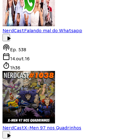
NerdCast
Falando mal do Whatsapp
Ep.
538
14.out.16
1h36
NerdCast
X-Men 97 nos Quadrinhos