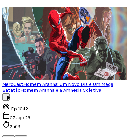
NerdCast
Homem Aranha: Um Novo Dia e Um Mega
Batatão
Homem Aranha e a Amnesia Coletiva
Ep.
1042
07.ago.26
2h03