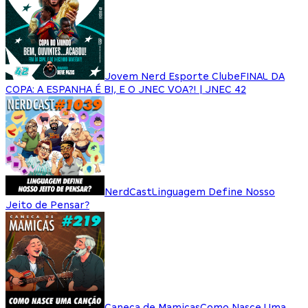
Jovem Nerd Esporte Clube
FINAL DA
COPA: A ESPANHA É BI, E O JNEC VOA?! | JNEC 42
NerdCast
Linguagem Define Nosso
Jeito de Pensar?
Caneca de Mamicas
Como Nasce Uma