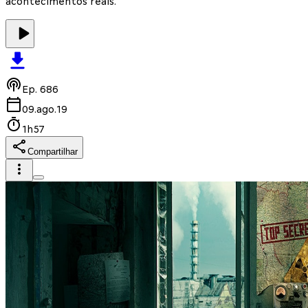
acontecimentos reais.
Ep.
686
09.ago.19
1h57
Compartilhar