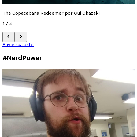
2
The Copacabana Redeemer por Gui Okazaki
1
/
4
Envie sua arte
#NerdPower