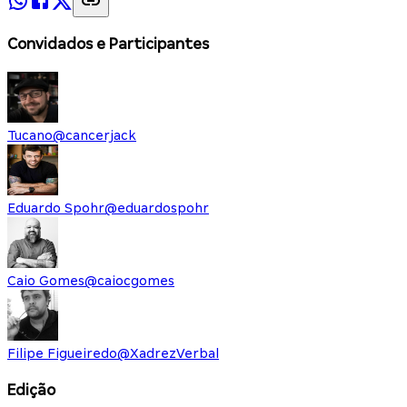
Convidados e Participantes
Tucano
@
cancerjack
Eduardo Spohr
@
eduardospohr
Caio Gomes
@
caiocgomes
Filipe Figueiredo
@
XadrezVerbal
Edição