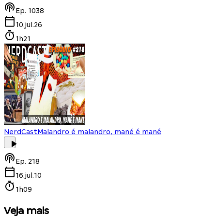
Ep.
1038
10.jul.26
1h21
NerdCast
Malandro é malandro, mané é mané
Ep.
218
16.jul.10
1h09
Veja mais