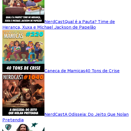
NerdCast
Qual é a Pauta? Time de
Herança, Xuxa e Michael Jackson de Papelão
Caneca de Mamicas
40 Tons de Crise
NerdCast
A Odisseia: Do Jeito Que Nolan
Pretendia