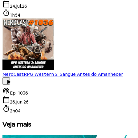
24.jul.26
1h54
NerdCast
RPG Western 2: Sangue Antes do Amanhecer
Ep.
1036
26.jun.26
2h04
Veja mais