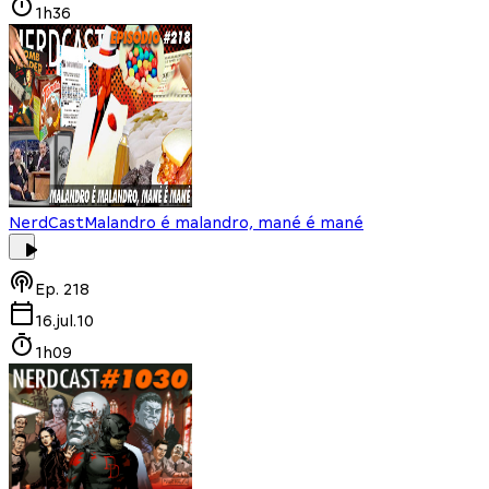
1h36
NerdCast
Malandro é malandro, mané é mané
Ep.
218
16.jul.10
1h09