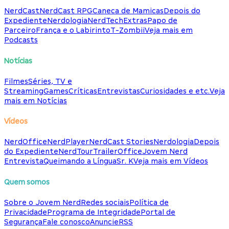
NerdCast
NerdCast RPG
Caneca de Mamicas
Depois do
Expediente
Nerdologia
NerdTech
Extras
Papo de
Parceiro
França e o Labirinto
T-Zombii
Veja mais em
Podcasts
Notícias
Filmes
Séries, TV e
Streaming
Games
Críticas
Entrevistas
Curiosidades e etc.
Veja
mais em Notícias
Vídeos
NerdOffice
NerdPlayer
NerdCast Stories
Nerdologia
Depois
do Expediente
NerdTour
TrailerOffice
Jovem Nerd
Entrevista
Queimando a Língua
Sr. K
Veja mais em Vídeos
Quem somos
Sobre o Jovem Nerd
Redes sociais
Política de
Privacidade
Programa de Integridade
Portal de
Segurança
Fale conosco
Anuncie
RSS