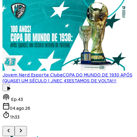
Jovem Nerd Esporte Clube
COPA DO MUNDO DE 1930 APÓS
(QUASE) UM SÉCULO | JNEC 43
ESTAMOS DE VOLTA!!!
J
Ep.
43
04.ago.26
1h33