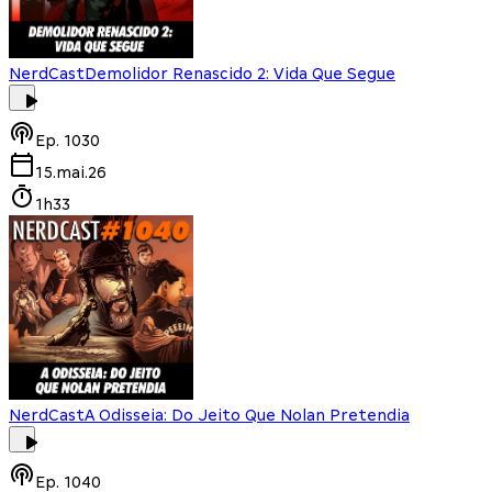
NerdCast
Demolidor Renascido 2: Vida Que Segue
Ep.
1030
15.mai.26
1h33
NerdCast
A Odisseia: Do Jeito Que Nolan Pretendia
Ep.
1040