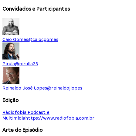
Convidados e Participantes
Caio Gomes
@
caiocgomes
Pirula
@
pirulla25
Reinaldo José Lopes
@
reinaldojlopes
Edição
Rádiofobia Podcast e
Multimídia
https://www.radiofobia.com.br
Arte do Episódio