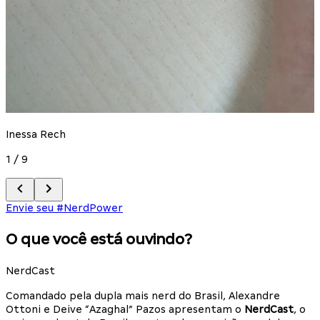
M
Inessa Rech
2
1
/
9
Envie seu #NerdPower
O que você está ouvindo?
NerdCast
Comandado pela dupla mais nerd do Brasil, Alexandre
Ottoni e Deive “Azaghal” Pazos apresentam o
NerdCast
, o