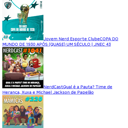
Jovem Nerd Esporte Clube
COPA DO
MUNDO DE 1930 APÓS (QUASE) UM SÉCULO | JNEC 43
NerdCast
Qual é a Pauta? Time de
Herança, Xuxa e Michael Jackson de Papelão