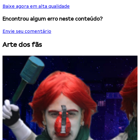
Baixe agora em alta qualidade
Encontrou algum erro neste conteúdo?
Envie seu comentário
Arte dos fãs
C
D
2