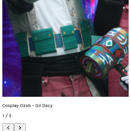
Cosplay Ozob - Gil Decy
1
/
3