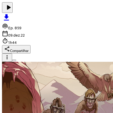
Ep.
859
09.dez.22
1h44
Compartilhar