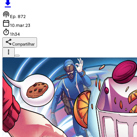
Ep.
872
10.mar.23
1h34
Compartilhar