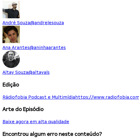
André Souza
@
andrelesouza
Ana Arantes
@
aninhaarantes
Altay Souza
@
altayals
Edição
Rádiofobia Podcast e Multimídia
https://www.radiofobia.com
Arte do Episódio
Baixe agora em alta qualidade
Encontrou algum erro neste conteúdo?