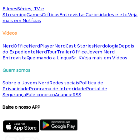
Filmes
Séries, TV e
Streaming
Games
Críticas
Entrevistas
Curiosidades e etc.
Veja
mais em Notícias
Vídeos
NerdOffice
NerdPlayer
NerdCast Stories
Nerdologia
Depois
do Expediente
NerdTour
TrailerOffice
Jovem Nerd
Entrevista
Queimando a Língua
Sr. K
Veja mais em Vídeos
Quem somos
Sobre o Jovem Nerd
Redes sociais
Política de
Privacidade
Programa de Integridade
Portal de
Segurança
Fale conosco
Anuncie
RSS
Baixe o nosso APP