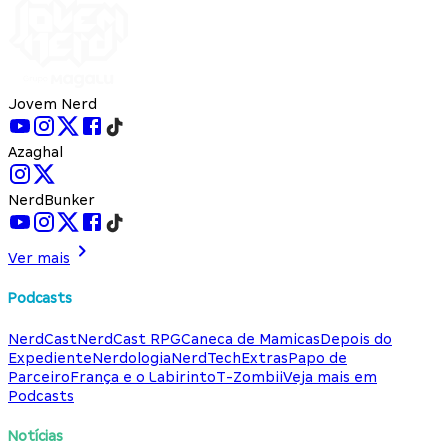
Jovem Nerd
Azaghal
NerdBunker
Ver mais
Podcasts
NerdCast
NerdCast RPG
Caneca de Mamicas
Depois do
Expediente
Nerdologia
NerdTech
Extras
Papo de
Parceiro
França e o Labirinto
T-Zombii
Veja mais em
Podcasts
Notícias