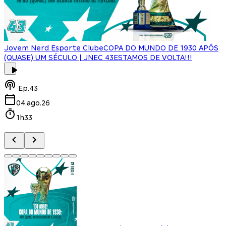
Jovem Nerd Esporte Clube
COPA DO MUNDO DE 1930 APÓS
(QUASE) UM SÉCULO | JNEC 43
ESTAMOS DE VOLTA!!!
J
Ep.
43
04.ago.26
1h33