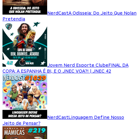
NerdCast
A Odisseia: Do Jeito Que Nolan
Pretendia
Jovem Nerd Esporte Clube
FINAL DA
COPA: A ESPANHA É BI, E O JNEC VOA?! | JNEC 42
NerdCast
Linguagem Define Nosso
Jeito de Pensar?