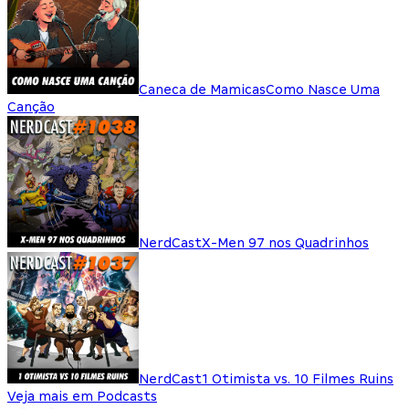
Caneca de Mamicas
Como Nasce Uma
Canção
NerdCast
X-Men 97 nos Quadrinhos
NerdCast
1 Otimista vs. 10 Filmes Ruins
Veja mais em Podcasts