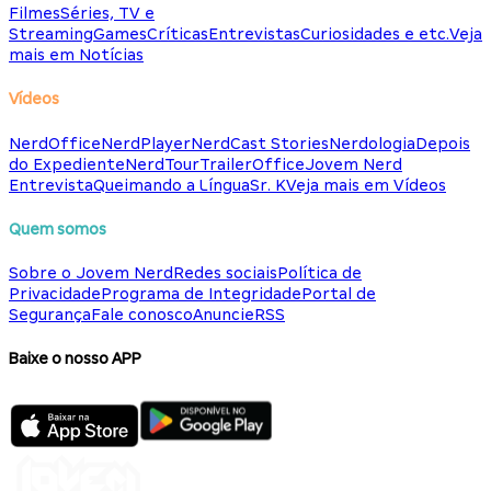
Filmes
Séries, TV e
Streaming
Games
Críticas
Entrevistas
Curiosidades e etc.
Veja
mais em Notícias
Vídeos
NerdOffice
NerdPlayer
NerdCast Stories
Nerdologia
Depois
do Expediente
NerdTour
TrailerOffice
Jovem Nerd
Entrevista
Queimando a Língua
Sr. K
Veja mais em Vídeos
Quem somos
Sobre o Jovem Nerd
Redes sociais
Política de
Privacidade
Programa de Integridade
Portal de
Segurança
Fale conosco
Anuncie
RSS
Baixe o nosso APP