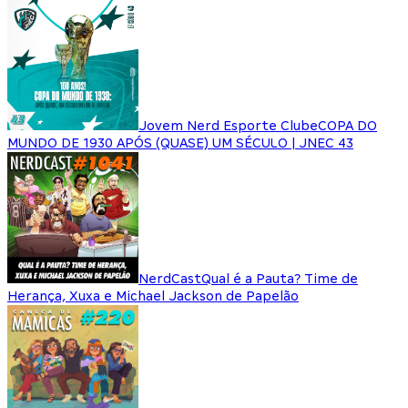
Jovem Nerd Esporte Clube
COPA DO
MUNDO DE 1930 APÓS (QUASE) UM SÉCULO | JNEC 43
NerdCast
Qual é a Pauta? Time de
Herança, Xuxa e Michael Jackson de Papelão