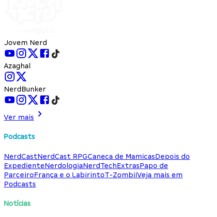
Jovem Nerd
Azaghal
NerdBunker
Ver mais
Podcasts
NerdCast
NerdCast RPG
Caneca de Mamicas
Depois do
Expediente
Nerdologia
NerdTech
Extras
Papo de
Parceiro
França e o Labirinto
T-Zombii
Veja mais em
Podcasts
Notícias