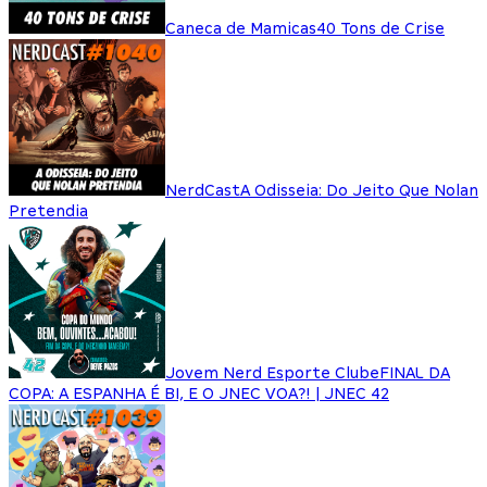
Caneca de Mamicas
40 Tons de Crise
NerdCast
A Odisseia: Do Jeito Que Nolan
Pretendia
Jovem Nerd Esporte Clube
FINAL DA
COPA: A ESPANHA É BI, E O JNEC VOA?! | JNEC 42