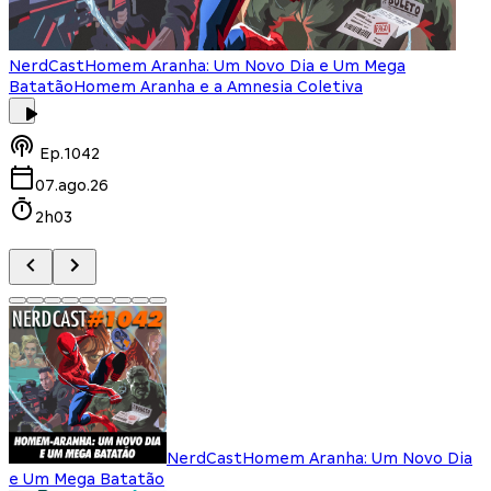
NerdCast
Homem Aranha: Um Novo Dia e Um Mega
Batatão
Homem Aranha e a Amnesia Coletiva
Ep.
1042
07.ago.26
2h03
NerdCast
Homem Aranha: Um Novo Dia
e Um Mega Batatão