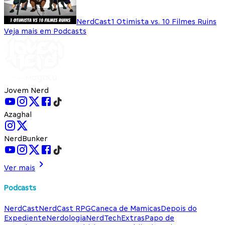
NerdCast
1 Otimista vs. 10 Filmes Ruins
Veja mais em Podcasts
Jovem Nerd
Azaghal
NerdBunker
Ver mais
Podcasts
NerdCast
NerdCast RPG
Caneca de Mamicas
Depois do
Expediente
Nerdologia
NerdTech
Extras
Papo de