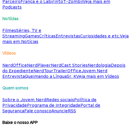
Parceiro
França e o Labirinto
T-Zombii
Veja mais em
Podcasts
Notícias
Filmes
Séries, TV e
Streaming
Games
Críticas
Entrevistas
Curiosidades e etc.
Veja
mais em Notícias
Vídeos
NerdOffice
NerdPlayer
NerdCast Stories
Nerdologia
Depois
do Expediente
NerdTour
TrailerOffice
Jovem Nerd
Entrevista
Queimando a Língua
Sr. K
Veja mais em Vídeos
Quem somos
Sobre o Jovem Nerd
Redes sociais
Política de
Privacidade
Programa de Integridade
Portal de
Segurança
Fale conosco
Anuncie
RSS
Baixe o nosso APP