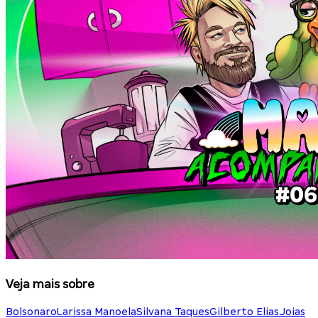
Veja mais sobre
Bolsonaro
Larissa Manoela
Silvana Taques
Gilberto Elias
Joias