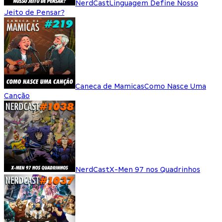
NerdCast
Linguagem Define Nosso
Jeito de Pensar?
Caneca de Mamicas
Como Nasce Uma
Canção
NerdCast
X-Men 97 nos Quadrinhos