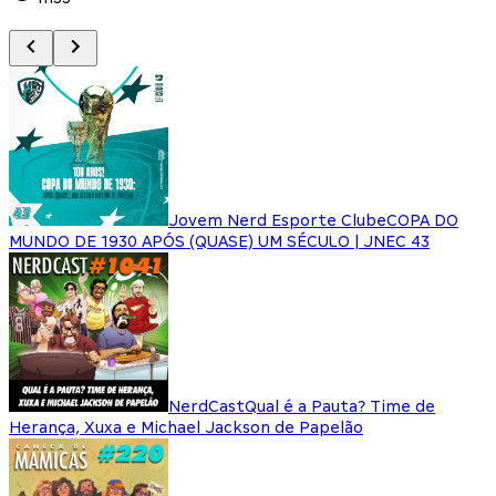
Jovem Nerd Esporte Clube
COPA DO
MUNDO DE 1930 APÓS (QUASE) UM SÉCULO | JNEC 43
NerdCast
Qual é a Pauta? Time de
Herança, Xuxa e Michael Jackson de Papelão