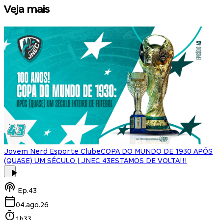
Veja mais
Jovem Nerd Esporte Clube
COPA DO MUNDO DE 1930 APÓS
(QUASE) UM SÉCULO | JNEC 43
ESTAMOS DE VOLTA!!!
J
Ep.
43
04.ago.26
1h33