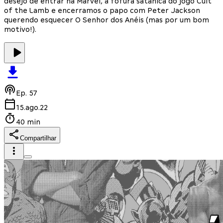
desejo de entrar na Marvel, a fofura satânica do jogo Cult
of the Lamb e encerramos o papo com Peter Jackson
querendo esquecer O Senhor dos Anéis (mas por um bom
motivo!).
Ep.
57
15.ago.22
40 min
Compartilhar