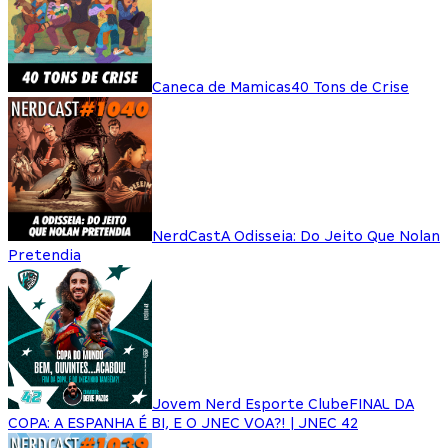
Caneca de Mamicas
40 Tons de Crise
NerdCast
A Odisseia: Do Jeito Que Nolan
Pretendia
Jovem Nerd Esporte Clube
FINAL DA
COPA: A ESPANHA É BI, E O JNEC VOA?! | JNEC 42