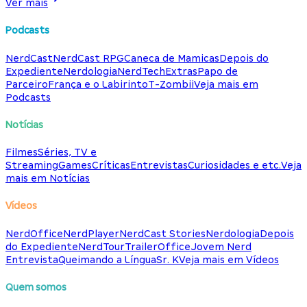
Ver mais
Podcasts
NerdCast
NerdCast RPG
Caneca de Mamicas
Depois do
Expediente
Nerdologia
NerdTech
Extras
Papo de
Parceiro
França e o Labirinto
T-Zombii
Veja mais em
Podcasts
Notícias
Filmes
Séries, TV e
Streaming
Games
Críticas
Entrevistas
Curiosidades e etc.
Veja
mais em Notícias
Vídeos
NerdOffice
NerdPlayer
NerdCast Stories
Nerdologia
Depois
do Expediente
NerdTour
TrailerOffice
Jovem Nerd
Entrevista
Queimando a Língua
Sr. K
Veja mais em Vídeos
Quem somos