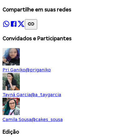
Compartilhe em suas redes
Convidados e Participantes
Pri Ganiko
@
priganiko
Tayná Garcia
@
a_taygarcia
Camila Sousa
@
cakes_sousa
Edição