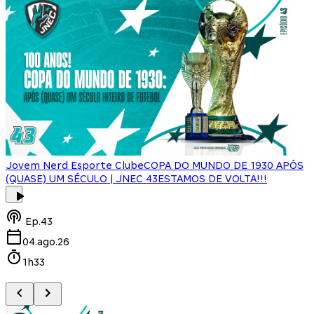
Jovem Nerd Esporte Clube
COPA DO MUNDO DE 1930 APÓS
(QUASE) UM SÉCULO | JNEC 43
ESTAMOS DE VOLTA!!!
J
Ep.
43
04.ago.26
1h33