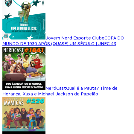
Jovem Nerd Esporte Clube
COPA DO
MUNDO DE 1930 APÓS (QUASE) UM SÉCULO | JNEC 43
NerdCast
Qual é a Pauta? Time de
Herança, Xuxa e Michael Jackson de Papelão