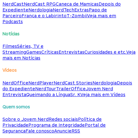
NerdCast
NerdCast RPG
Caneca de Mamicas
Depois do
Expediente
Nerdologia
NerdTech
Extras
Papo de
Parceiro
França e o Labirinto
T-Zombii
Veja mais em
Podcasts
Notícias
Filmes
Séries, TV e
Streaming
Games
Críticas
Entrevistas
Curiosidades e etc.
Veja
mais em Notícias
Vídeos
NerdOffice
NerdPlayer
NerdCast Stories
Nerdologia
Depois
do Expediente
NerdTour
TrailerOffice
Jovem Nerd
Entrevista
Queimando a Língua
Sr. K
Veja mais em Vídeos
Quem somos
Sobre o Jovem Nerd
Redes sociais
Política de
Privacidade
Programa de Integridade
Portal de
Segurança
Fale conosco
Anuncie
RSS