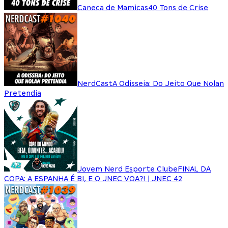
Caneca de Mamicas
40 Tons de Crise
NerdCast
A Odisseia: Do Jeito Que Nolan
Pretendia
Jovem Nerd Esporte Clube
FINAL DA
COPA: A ESPANHA É BI, E O JNEC VOA?! | JNEC 42