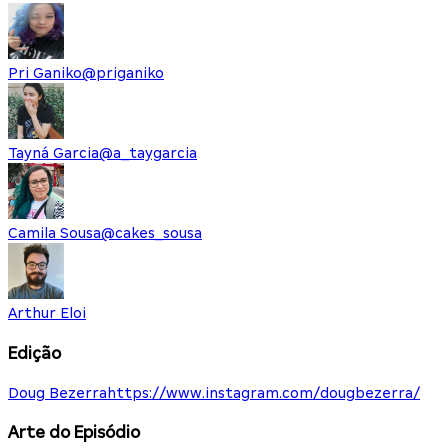
Pri Ganiko
@
priganiko
Tayná Garcia
@
a_taygarcia
Camila Sousa
@
cakes_sousa
Arthur Eloi
Edição
Doug Bezerra
https://www.instagram.com/dougbezerra/
Arte do Episódio