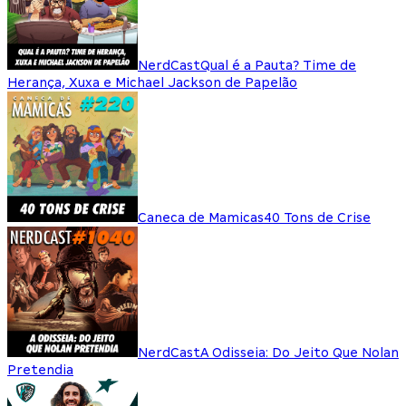
NerdCast
Qual é a Pauta? Time de
Herança, Xuxa e Michael Jackson de Papelão
Caneca de Mamicas
40 Tons de Crise
NerdCast
A Odisseia: Do Jeito Que Nolan
Pretendia