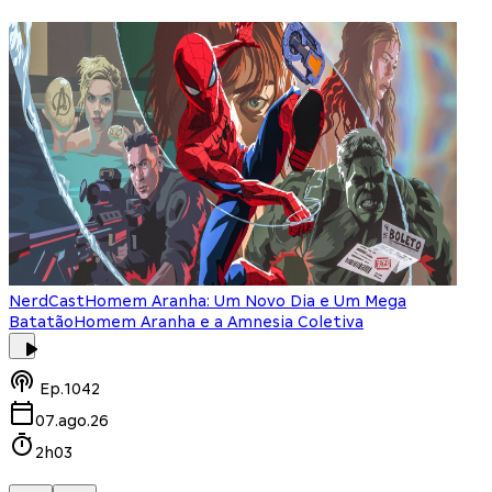
NerdCast
Homem Aranha: Um Novo Dia e Um Mega
Batatão
Homem Aranha e a Amnesia Coletiva
Ep.
1042
07.ago.26
2h03