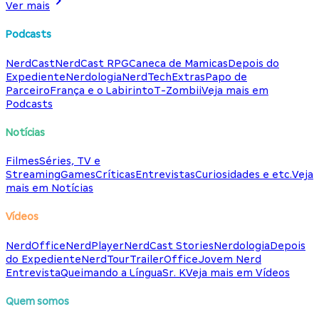
Ver mais
Podcasts
NerdCast
NerdCast RPG
Caneca de Mamicas
Depois do
Expediente
Nerdologia
NerdTech
Extras
Papo de
Parceiro
França e o Labirinto
T-Zombii
Veja mais em
Podcasts
Notícias
Filmes
Séries, TV e
Streaming
Games
Críticas
Entrevistas
Curiosidades e etc.
Veja
mais em Notícias
Vídeos
NerdOffice
NerdPlayer
NerdCast Stories
Nerdologia
Depois
do Expediente
NerdTour
TrailerOffice
Jovem Nerd
Entrevista
Queimando a Língua
Sr. K
Veja mais em Vídeos
Quem somos