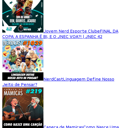
Jovem Nerd Esporte Clube
FINAL DA
COPA: A ESPANHA É BI, E O JNEC VOA?! | JNEC 42
NerdCast
Linguagem Define Nosso
Jeito de Pensar?
Caneca de Mamicas
Como Nasce Uma