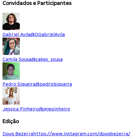
Convidados e Participantes
Gabriel Avila
@
OGabrielAvila
Camila Sousa
@
cakes_sousa
Pedro Siqueira
@
pedrolsiqueira
Jessica Pinheiro
@
jejepinheiro
Edição
Doug Bezerra
https://www.instagram.com/dougbezerra/