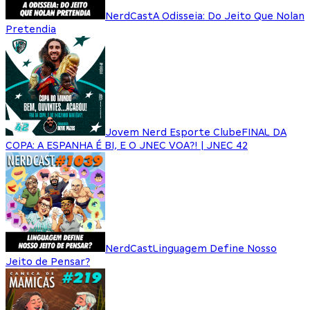
NerdCast
A Odisseia: Do Jeito Que Nolan
Pretendia
Jovem Nerd Esporte Clube
FINAL DA
COPA: A ESPANHA É BI, E O JNEC VOA?! | JNEC 42
NerdCast
Linguagem Define Nosso
Jeito de Pensar?