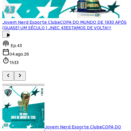
Jovem Nerd Esporte Clube
COPA DO MUNDO DE 1930 APÓS
(QUASE) UM SÉCULO | JNEC 43
ESTAMOS DE VOLTA!!!
J
Ep.
43
04.ago.26
1h33
Jovem Nerd Esporte Clube
COPA DO