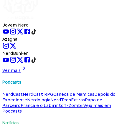
Jovem Nerd
Azaghal
NerdBunker
Ver mais
Podcasts
NerdCast
NerdCast RPG
Caneca de Mamicas
Depois do
Expediente
Nerdologia
NerdTech
Extras
Papo de
Parceiro
França e o Labirinto
T-Zombii
Veja mais em
Podcasts
Notícias