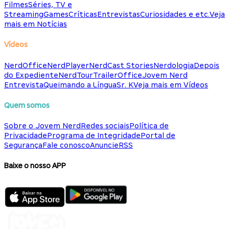
Filmes
Séries, TV e
Streaming
Games
Críticas
Entrevistas
Curiosidades e etc.
Veja
mais em Notícias
Vídeos
NerdOffice
NerdPlayer
NerdCast Stories
Nerdologia
Depois
do Expediente
NerdTour
TrailerOffice
Jovem Nerd
Entrevista
Queimando a Língua
Sr. K
Veja mais em Vídeos
Quem somos
Sobre o Jovem Nerd
Redes sociais
Política de
Privacidade
Programa de Integridade
Portal de
Segurança
Fale conosco
Anuncie
RSS
Baixe o nosso APP