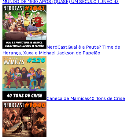
MUNDO DE 1930 APÓS (QUASE) UM SÉCULO | JNEC 43
NerdCast
Qual é a Pauta? Time de
Herança, Xuxa e Michael Jackson de Papelão
Caneca de Mamicas
40 Tons de Crise