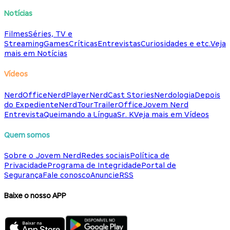
Notícias
Filmes
Séries, TV e
Streaming
Games
Críticas
Entrevistas
Curiosidades e etc.
Veja
mais em Notícias
Vídeos
NerdOffice
NerdPlayer
NerdCast Stories
Nerdologia
Depois
do Expediente
NerdTour
TrailerOffice
Jovem Nerd
Entrevista
Queimando a Língua
Sr. K
Veja mais em Vídeos
Quem somos
Sobre o Jovem Nerd
Redes sociais
Política de
Privacidade
Programa de Integridade
Portal de
Segurança
Fale conosco
Anuncie
RSS
Baixe o nosso APP