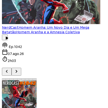
NerdCast
Homem Aranha: Um Novo Dia e Um Mega
Batatão
Homem Aranha e a Amnesia Coletiva
Ep.
1042
07.ago.26
2h03