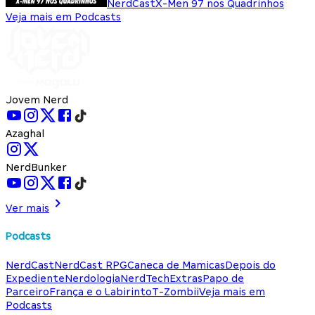
NerdCast
X-Men 97 nos Quadrinhos
Veja mais em Podcasts
Jovem Nerd
Azaghal
NerdBunker
Ver mais
Podcasts
NerdCast
NerdCast RPG
Caneca de Mamicas
Depois do
Expediente
Nerdologia
NerdTech
Extras
Papo de
Parceiro
França e o Labirinto
T-Zombii
Veja mais em
Podcasts