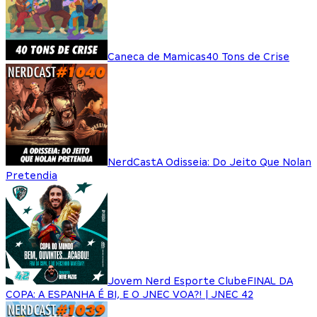
Caneca de Mamicas
40 Tons de Crise
NerdCast
A Odisseia: Do Jeito Que Nolan
Pretendia
Jovem Nerd Esporte Clube
FINAL DA
COPA: A ESPANHA É BI, E O JNEC VOA?! | JNEC 42