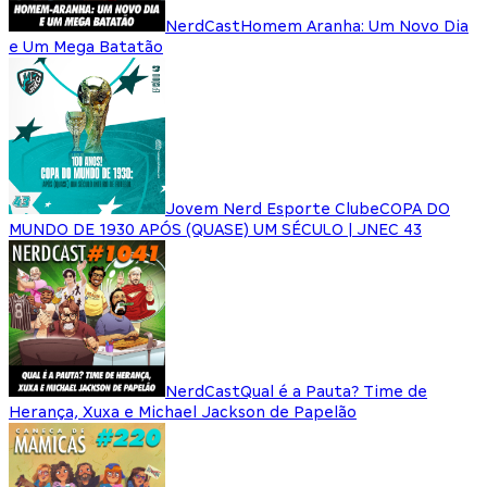
NerdCast
Homem Aranha: Um Novo Dia
e Um Mega Batatão
Jovem Nerd Esporte Clube
COPA DO
MUNDO DE 1930 APÓS (QUASE) UM SÉCULO | JNEC 43
NerdCast
Qual é a Pauta? Time de
Herança, Xuxa e Michael Jackson de Papelão