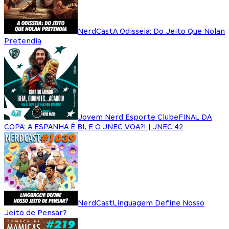
NerdCast
A Odisseia: Do Jeito Que Nolan
Pretendia
Jovem Nerd Esporte Clube
FINAL DA
COPA: A ESPANHA É BI, E O JNEC VOA?! | JNEC 42
NerdCast
Linguagem Define Nosso
Jeito de Pensar?