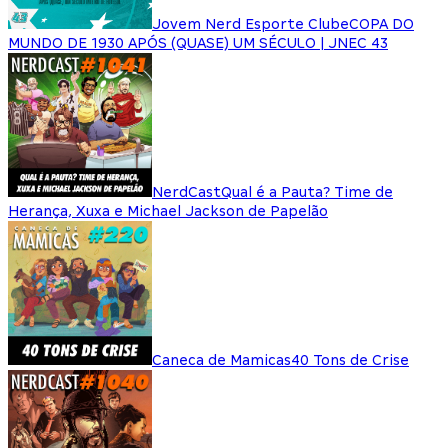
Jovem Nerd Esporte Clube
COPA DO
MUNDO DE 1930 APÓS (QUASE) UM SÉCULO | JNEC 43
NerdCast
Qual é a Pauta? Time de
Herança, Xuxa e Michael Jackson de Papelão
Caneca de Mamicas
40 Tons de Crise