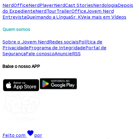
NerdOffice
NerdPlayer
NerdCast Stories
Nerdologia
Depois
do Expediente
NerdTour
TrailerOffice
Jovem Nerd
Entrevista
Queimando a Língua
Sr. K
Veja mais em Vídeos
Quem somos
Sobre o Jovem Nerd
Redes sociais
Política de
Privacidade
Programa de Integridade
Portal de
Segurança
Fale conosco
Anuncie
RSS
Baixe o nosso APP
Feito com
por