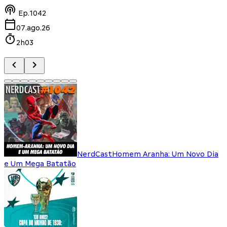
Ep.
1042
07.ago.26
2h03
NerdCast
Homem Aranha: Um Novo Dia
e Um Mega Batatão