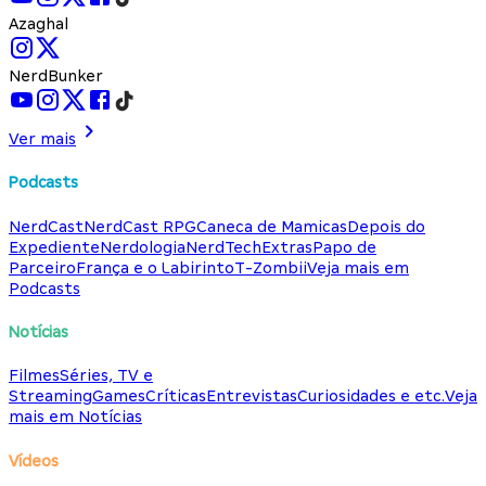
Azaghal
NerdBunker
Ver mais
Podcasts
NerdCast
NerdCast RPG
Caneca de Mamicas
Depois do
Expediente
Nerdologia
NerdTech
Extras
Papo de
Parceiro
França e o Labirinto
T-Zombii
Veja mais em
Podcasts
Notícias
Filmes
Séries, TV e
Streaming
Games
Críticas
Entrevistas
Curiosidades e etc.
Veja
mais em Notícias
Vídeos