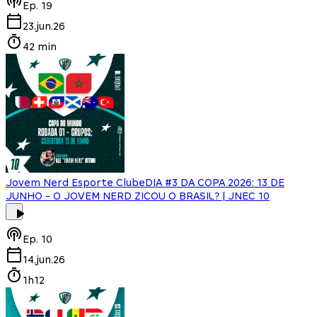
Ep.
19
23.jun.26
42 min
Jovem Nerd Esporte Clube
DIA #3 DA COPA 2026: 13 DE
JUNHO - O JOVEM NERD ZICOU O BRASIL? | JNEC 10
Ep.
10
14.jun.26
1h12