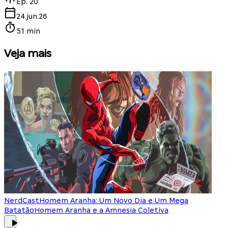
Ep.
20
24.jun.26
51 min
Veja mais
NerdCast
Homem Aranha: Um Novo Dia e Um Mega
Batatão
Homem Aranha e a Amnesia Coletiva