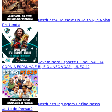
NerdCast
A Odisseia: Do Jeito Que Nolan
Pretendia
Jovem Nerd Esporte Clube
FINAL DA
COPA: A ESPANHA É BI, E O JNEC VOA?! | JNEC 42
NerdCast
Linguagem Define Nosso
Jeito de Pensar?