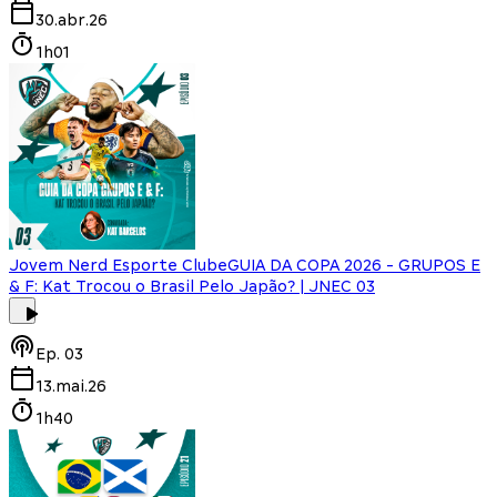
30.abr.26
1h01
Jovem Nerd Esporte Clube
GUIA DA COPA 2026 - GRUPOS E
& F: Kat Trocou o Brasil Pelo Japão? | JNEC 03
Ep.
03
13.mai.26
1h40