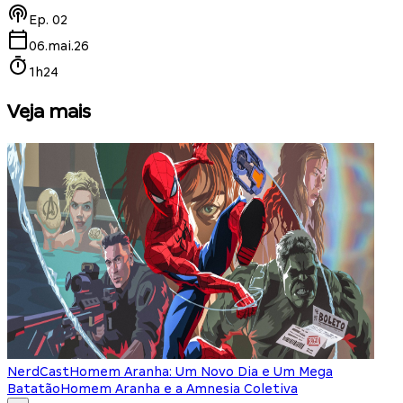
Ep.
02
06.mai.26
1h24
Veja mais
NerdCast
Homem Aranha: Um Novo Dia e Um Mega
Batatão
Homem Aranha e a Amnesia Coletiva