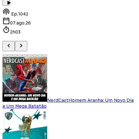
Ep.
1042
07.ago.26
2h03
NerdCast
Homem Aranha: Um Novo Dia
e Um Mega Batatão