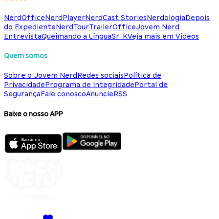
NerdOffice
NerdPlayer
NerdCast Stories
Nerdologia
Depois
do Expediente
NerdTour
TrailerOffice
Jovem Nerd
Entrevista
Queimando a Língua
Sr. K
Veja mais em Vídeos
Quem somos
Sobre o Jovem Nerd
Redes sociais
Política de
Privacidade
Programa de Integridade
Portal de
Segurança
Fale conosco
Anuncie
RSS
Baixe o nosso APP