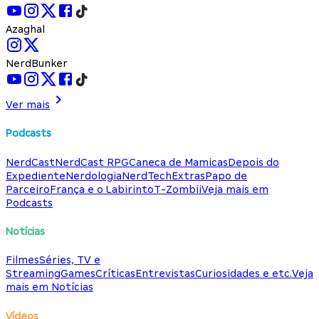
Azaghal
NerdBunker
Ver mais
Podcasts
NerdCast
NerdCast RPG
Caneca de Mamicas
Depois do
Expediente
Nerdologia
NerdTech
Extras
Papo de
Parceiro
França e o Labirinto
T-Zombii
Veja mais em
Podcasts
Notícias
Filmes
Séries, TV e
Streaming
Games
Críticas
Entrevistas
Curiosidades e etc.
Veja
mais em Notícias
Vídeos