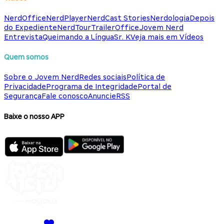
NerdOffice
NerdPlayer
NerdCast Stories
Nerdologia
Depois
do Expediente
NerdTour
TrailerOffice
Jovem Nerd
Entrevista
Queimando a Língua
Sr. K
Veja mais em Vídeos
Quem somos
Sobre o Jovem Nerd
Redes sociais
Política de
Privacidade
Programa de Integridade
Portal de
Segurança
Fale conosco
Anuncie
RSS
Baixe o nosso APP