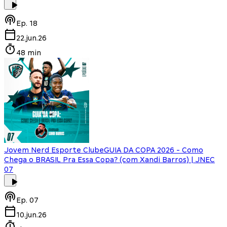
Ep.
18
22.jun.26
48 min
Jovem Nerd Esporte Clube
GUIA DA COPA 2026 - Como
Chega o BRASIL Pra Essa Copa? (com Xandi Barros) | JNEC
07
Ep.
07
10.jun.26