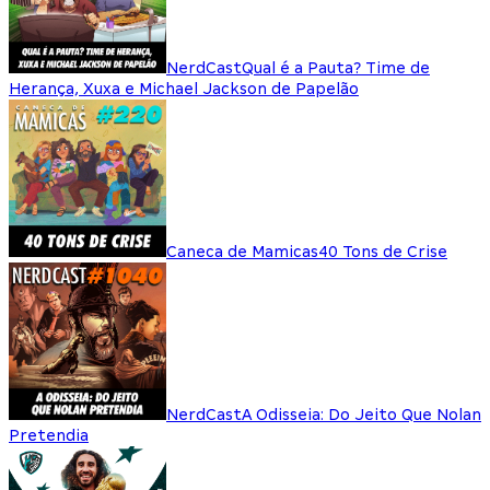
NerdCast
Qual é a Pauta? Time de
Herança, Xuxa e Michael Jackson de Papelão
Caneca de Mamicas
40 Tons de Crise
NerdCast
A Odisseia: Do Jeito Que Nolan
Pretendia