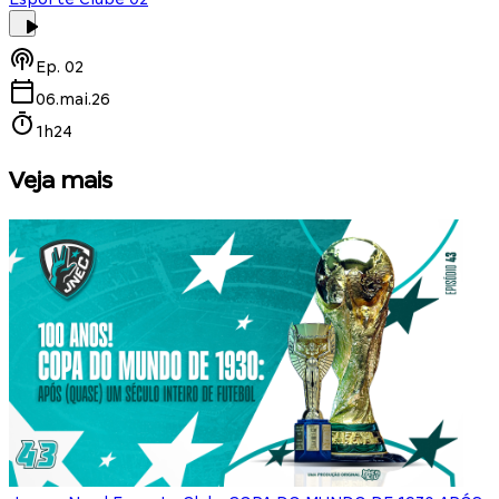
Ep.
02
06.mai.26
1h24
Veja mais