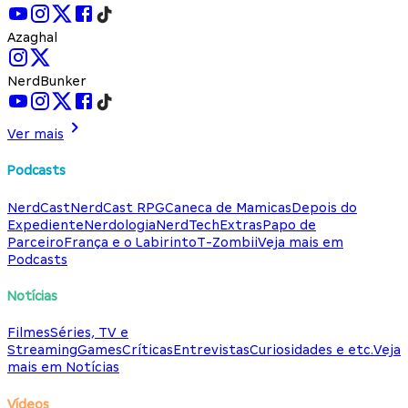
Azaghal
NerdBunker
Ver mais
Podcasts
NerdCast
NerdCast RPG
Caneca de Mamicas
Depois do
Expediente
Nerdologia
NerdTech
Extras
Papo de
Parceiro
França e o Labirinto
T-Zombii
Veja mais em
Podcasts
Notícias
Filmes
Séries, TV e
Streaming
Games
Críticas
Entrevistas
Curiosidades e etc.
Veja
mais em Notícias
Vídeos