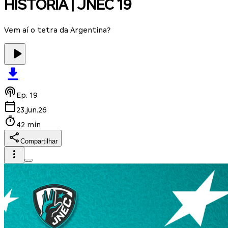
HISTÓRIA | JNEC 19
Vem aí o tetra da Argentina?
Ep.
19
23.jun.26
42 min
Compartilhar