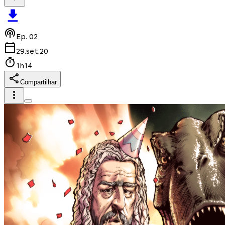
Ep.
02
29.set.20
1h14
Compartilhar