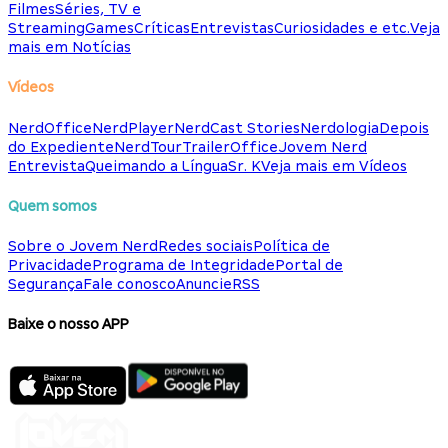
Filmes
Séries, TV e
Streaming
Games
Críticas
Entrevistas
Curiosidades e etc.
Veja
mais em Notícias
Vídeos
NerdOffice
NerdPlayer
NerdCast Stories
Nerdologia
Depois
do Expediente
NerdTour
TrailerOffice
Jovem Nerd
Entrevista
Queimando a Língua
Sr. K
Veja mais em Vídeos
Quem somos
Sobre o Jovem Nerd
Redes sociais
Política de
Privacidade
Programa de Integridade
Portal de
Segurança
Fale conosco
Anuncie
RSS
Baixe o nosso APP