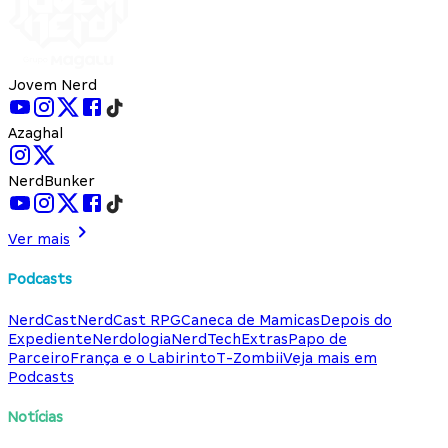
Jovem Nerd
Azaghal
NerdBunker
Ver mais
Podcasts
NerdCast
NerdCast RPG
Caneca de Mamicas
Depois do
Expediente
Nerdologia
NerdTech
Extras
Papo de
Parceiro
França e o Labirinto
T-Zombii
Veja mais em
Podcasts
Notícias