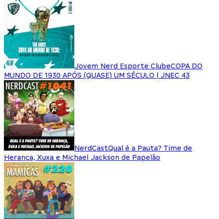
Jovem Nerd Esporte Clube
COPA DO
MUNDO DE 1930 APÓS (QUASE) UM SÉCULO | JNEC 43
NerdCast
Qual é a Pauta? Time de
Herança, Xuxa e Michael Jackson de Papelão