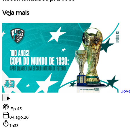
Veja mais
Jov
Ep.
43
04.ago.26
1h33