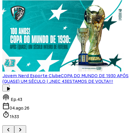
Jovem Nerd Esporte Clube
COPA DO MUNDO DE 1930 APÓS
(QUASE) UM SÉCULO | JNEC 43
ESTAMOS DE VOLTA!!!
J
Ep.
43
04.ago.26
1h33