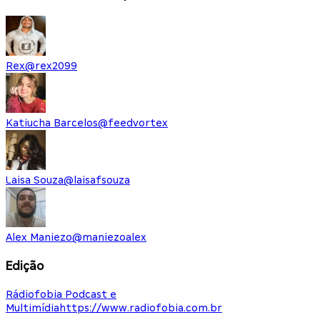
Rex
@
rex2099
Katiucha Barcelos
@
feedvortex
Laisa Souza
@
laisafsouza
Alex Maniezo
@
maniezoalex
Edição
Rádiofobia Podcast e
Multimídia
https://www.radiofobia.com.br