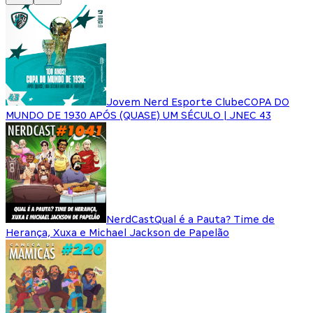
Jovem Nerd Esporte Clube
COPA DO
MUNDO DE 1930 APÓS (QUASE) UM SÉCULO | JNEC 43
NerdCast
Qual é a Pauta? Time de
Herança, Xuxa e Michael Jackson de Papelão