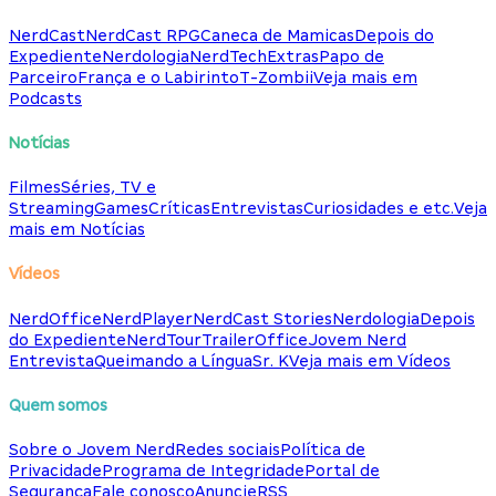
NerdCast
NerdCast RPG
Caneca de Mamicas
Depois do
Expediente
Nerdologia
NerdTech
Extras
Papo de
Parceiro
França e o Labirinto
T-Zombii
Veja mais em
Podcasts
Notícias
Filmes
Séries, TV e
Streaming
Games
Críticas
Entrevistas
Curiosidades e etc.
Veja
mais em Notícias
Vídeos
NerdOffice
NerdPlayer
NerdCast Stories
Nerdologia
Depois
do Expediente
NerdTour
TrailerOffice
Jovem Nerd
Entrevista
Queimando a Língua
Sr. K
Veja mais em Vídeos
Quem somos
Sobre o Jovem Nerd
Redes sociais
Política de
Privacidade
Programa de Integridade
Portal de
Segurança
Fale conosco
Anuncie
RSS