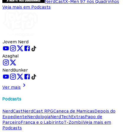
NerdCast
X-Men 97 nos Quadrinhos
Veja mais em Podcasts
Jovem Nerd
Azaghal
NerdBunker
Ver mais
Podcasts
NerdCast
NerdCast RPG
Caneca de Mamicas
Depois do
Expediente
Nerdologia
NerdTech
Extras
Papo de
Parceiro
França e o Labirinto
T-Zombii
Veja mais em
Podcasts