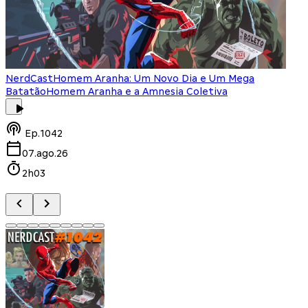
NerdCast
Homem Aranha: Um Novo Dia e Um Mega
Batatão
Homem Aranha e a Amnesia Coletiva
Ep.
1042
07.ago.26
2h03