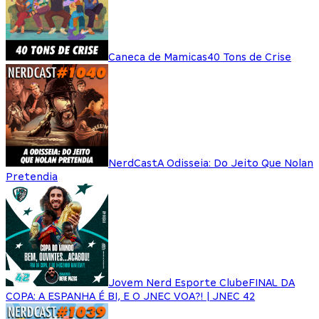
Caneca de Mamicas
40 Tons de Crise
NerdCast
A Odisseia: Do Jeito Que Nolan
Pretendia
Jovem Nerd Esporte Clube
FINAL DA
COPA: A ESPANHA É BI, E O JNEC VOA?! | JNEC 42