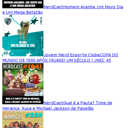
NerdCast
Homem Aranha: Um Novo Dia
e Um Mega Batatão
Jovem Nerd Esporte Clube
COPA DO
MUNDO DE 1930 APÓS (QUASE) UM SÉCULO | JNEC 43
NerdCast
Qual é a Pauta? Time de
Herança, Xuxa e Michael Jackson de Papelão