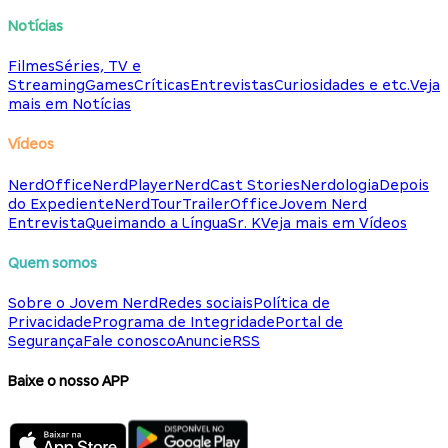
Notícias
Filmes
Séries, TV e
Streaming
Games
Críticas
Entrevistas
Curiosidades e etc.
Veja
mais em Notícias
Vídeos
NerdOffice
NerdPlayer
NerdCast Stories
Nerdologia
Depois
do Expediente
NerdTour
TrailerOffice
Jovem Nerd
Entrevista
Queimando a Língua
Sr. K
Veja mais em Vídeos
Quem somos
Sobre o Jovem Nerd
Redes sociais
Política de
Privacidade
Programa de Integridade
Portal de
Segurança
Fale conosco
Anuncie
RSS
Baixe o nosso APP