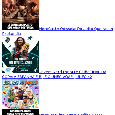
NerdCast
A Odisseia: Do Jeito Que Nolan
Pretendia
Jovem Nerd Esporte Clube
FINAL DA
COPA: A ESPANHA É BI, E O JNEC VOA?! | JNEC 42
NerdCast
Linguagem Define Nosso