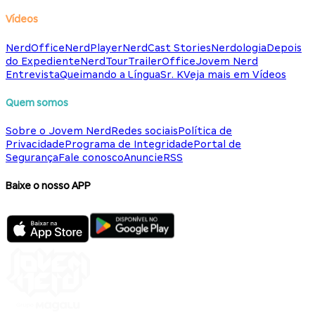
Vídeos
NerdOffice
NerdPlayer
NerdCast Stories
Nerdologia
Depois
do Expediente
NerdTour
TrailerOffice
Jovem Nerd
Entrevista
Queimando a Língua
Sr. K
Veja mais em Vídeos
Quem somos
Sobre o Jovem Nerd
Redes sociais
Política de
Privacidade
Programa de Integridade
Portal de
Segurança
Fale conosco
Anuncie
RSS
Baixe o nosso APP