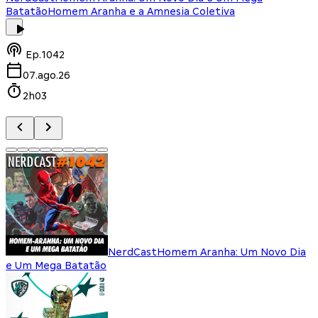
Batatão
Homem Aranha e a Amnesia Coletiva
Ep.
1042
07.ago.26
2h03
NerdCast
Homem Aranha: Um Novo Dia
e Um Mega Batatão