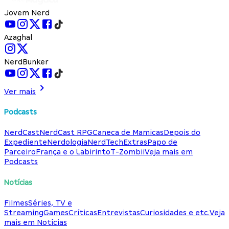
Jovem Nerd
Azaghal
NerdBunker
Ver mais
Podcasts
NerdCast
NerdCast RPG
Caneca de Mamicas
Depois do
Expediente
Nerdologia
NerdTech
Extras
Papo de
Parceiro
França e o Labirinto
T-Zombii
Veja mais em
Podcasts
Notícias
Filmes
Séries, TV e
Streaming
Games
Críticas
Entrevistas
Curiosidades e etc.
Veja
mais em Notícias