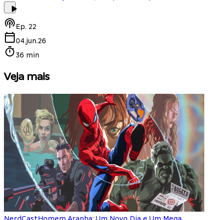
Ep.
22
04.jun.26
36 min
Veja mais
NerdCast
Homem Aranha: Um Novo Dia e Um Mega