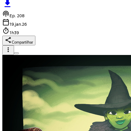
Ep.
208
19.jan.26
1h39
Compartilhar