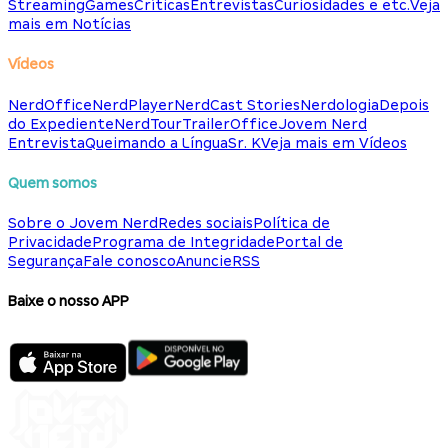
Streaming
Games
Críticas
Entrevistas
Curiosidades e etc.
Veja
mais em Notícias
Vídeos
NerdOffice
NerdPlayer
NerdCast Stories
Nerdologia
Depois
do Expediente
NerdTour
TrailerOffice
Jovem Nerd
Entrevista
Queimando a Língua
Sr. K
Veja mais em Vídeos
Quem somos
Sobre o Jovem Nerd
Redes sociais
Política de
Privacidade
Programa de Integridade
Portal de
Segurança
Fale conosco
Anuncie
RSS
Baixe o nosso APP