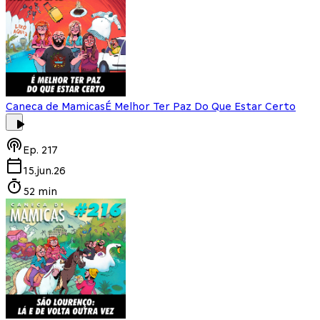
Caneca de Mamicas
É Melhor Ter Paz Do Que Estar Certo
Ep.
217
15.jun.26
52 min