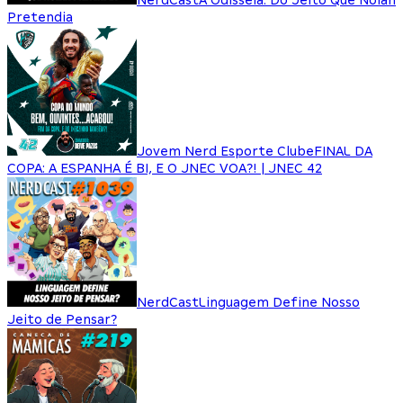
Pretendia
Jovem Nerd Esporte Clube
FINAL DA
COPA: A ESPANHA É BI, E O JNEC VOA?! | JNEC 42
NerdCast
Linguagem Define Nosso
Jeito de Pensar?