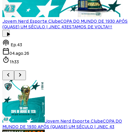
Jovem Nerd Esporte Clube
COPA DO MUNDO DE 1930 APÓS
(QUASE) UM SÉCULO | JNEC 43
ESTAMOS DE VOLTA!!!
J
Ep.
43
04.ago.26
1h33
Jovem Nerd Esporte Clube
COPA DO
MUNDO DE 1930 APÓS (QUASE) UM SÉCULO | JNEC 43