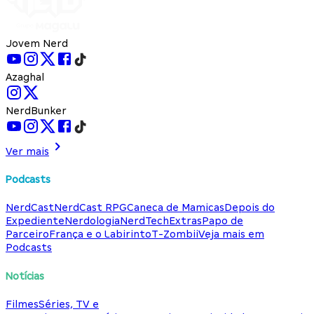
Jovem Nerd
Azaghal
NerdBunker
Ver mais
Podcasts
NerdCast
NerdCast RPG
Caneca de Mamicas
Depois do
Expediente
Nerdologia
NerdTech
Extras
Papo de
Parceiro
França e o Labirinto
T-Zombii
Veja mais em
Podcasts
Notícias
Filmes
Séries, TV e