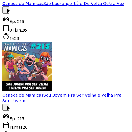
Caneca de Mamicas
São Lourenço: Lá e De Volta Outra Vez
Ep.
216
01.jun.26
1h29
Caneca de Mamicas
Sou Jovem Pra Ser Velha e Velha Pra
Ser Jovem
Ep.
215
11.mai.26