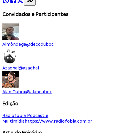
Convidados e Participantes
Almôndega
@
decoduboc
Azaghal
@
azaghal
Alan Dubox
@
alandubox
Edição
Rádiofobia Podcast e
Multimídia
https://www.radiofobia.com.br
Arte do Episódio