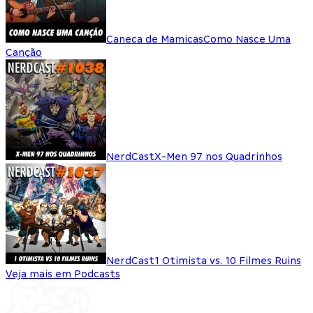
Caneca de Mamicas
Como Nasce Uma
Canção
NerdCast
X-Men 97 nos Quadrinhos
NerdCast
1 Otimista vs. 10 Filmes Ruins
Veja mais em Podcasts