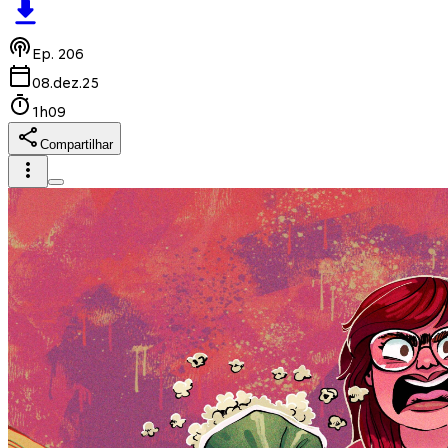
Ep.
206
08.dez.25
1h09
Compartilhar