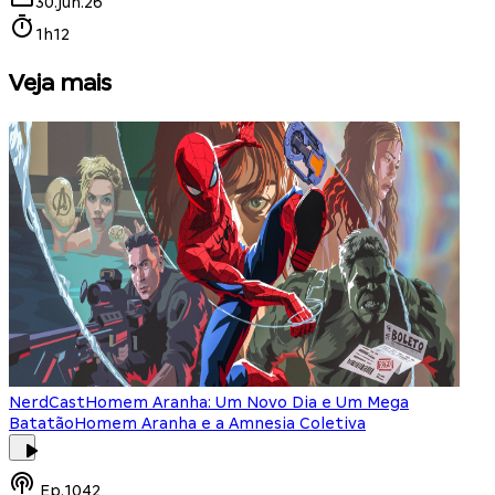
30.jun.26
1h12
Veja mais
NerdCast
Homem Aranha: Um Novo Dia e Um Mega
Batatão
Homem Aranha e a Amnesia Coletiva
Ep.
1042