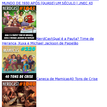
MUNDO DE 1930 APÓS (QUASE) UM SÉCULO | JNEC 43
NerdCast
Qual é a Pauta? Time de
Herança, Xuxa e Michael Jackson de Papelão
Caneca de Mamicas
40 Tons de Crise