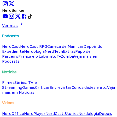
NerdBunker
Ver mais
Podcasts
NerdCast
NerdCast RPG
Caneca de Mamicas
Depois do
Expediente
Nerdologia
NerdTech
Extras
Papo de
Parceiro
França e o Labirinto
T-Zombii
Veja mais em
Podcasts
Notícias
Filmes
Séries, TV e
Streaming
Games
Críticas
Entrevistas
Curiosidades e etc.
Veja
mais em Notícias
Vídeos
NerdOffice
NerdPlayer
NerdCast Stories
Nerdologia
Depois