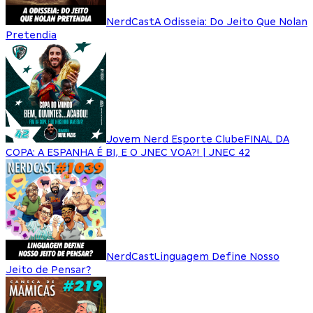
NerdCast
A Odisseia: Do Jeito Que Nolan
Pretendia
Jovem Nerd Esporte Clube
FINAL DA
COPA: A ESPANHA É BI, E O JNEC VOA?! | JNEC 42
NerdCast
Linguagem Define Nosso
Jeito de Pensar?