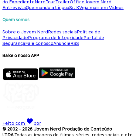
do Expediente
NerdTour
TrailerOffice
Jovem Nerd
Entrevista
Queimando a Língua
Sr. K
Veja mais em Vídeos
Quem somos
Sobre o Jovem Nerd
Redes sociais
Política de
Privacidade
Programa de Integridade
Portal de
Segurança
Fale conosco
Anuncie
RSS
Baixe o nosso APP
Feito com
por
© 2002 -
2026
Jovem Nerd Produção de Conteúdo
LTDA.
Todas as imagens de filmes, séries, redes sociais e etc.