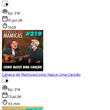
Ep.
216
01.jun.26
1h29
Caneca de Mamicas
Como Nasce Uma Canção
Ep.
219
13.jul.26
55 min