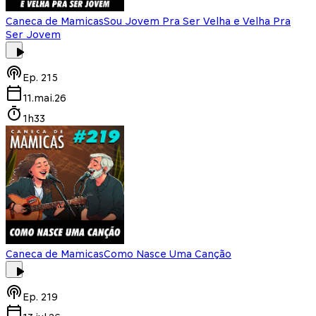
Caneca de Mamicas
Sou Jovem Pra Ser Velha e Velha Pra
Ser Jovem
Ep.
215
11.mai.26
1h33
Caneca de Mamicas
Como Nasce Uma Canção
Ep.
219