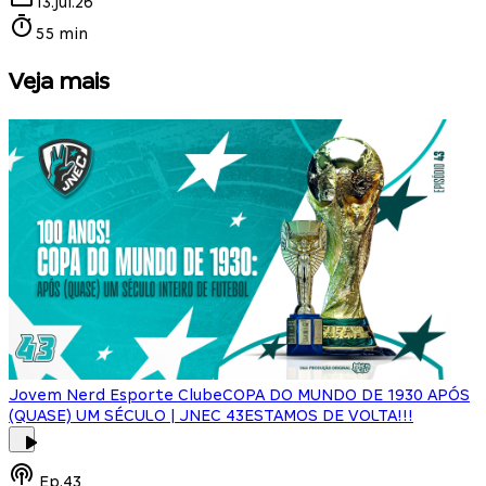
13.jul.26
55 min
Veja mais
Jovem Nerd Esporte Clube
COPA DO MUNDO DE 1930 APÓS
(QUASE) UM SÉCULO | JNEC 43
ESTAMOS DE VOLTA!!!
J
Ep.
43