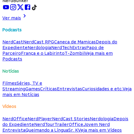
NerdBunker
Ver mais
Podcasts
NerdCast
NerdCast RPG
Caneca de Mamicas
Depois do
Expediente
Nerdologia
NerdTech
Extras
Papo de
Parceiro
França e o Labirinto
T-Zombii
Veja mais em
Podcasts
Notícias
Filmes
Séries, TV e
Streaming
Games
Críticas
Entrevistas
Curiosidades e etc.
Veja
mais em Notícias
Vídeos
NerdOffice
NerdPlayer
NerdCast Stories
Nerdologia
Depois
do Expediente
NerdTour
TrailerOffice
Jovem Nerd
Entrevista
Queimando a Língua
Sr. K
Veja mais em Vídeos