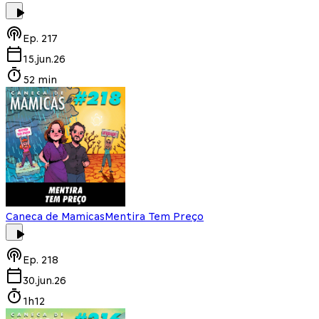
Ep.
217
15.jun.26
52 min
Caneca de Mamicas
Mentira Tem Preço
Ep.
218
30.jun.26
1h12