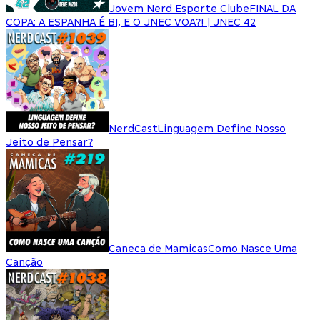
Jovem Nerd Esporte Clube
FINAL DA
COPA: A ESPANHA É BI, E O JNEC VOA?! | JNEC 42
NerdCast
Linguagem Define Nosso
Jeito de Pensar?
Caneca de Mamicas
Como Nasce Uma
Canção