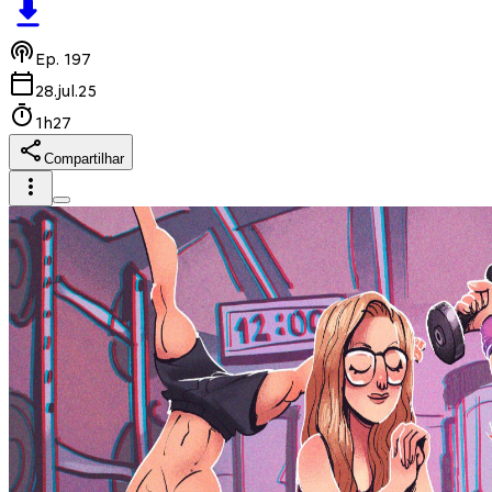
Ep.
197
28.jul.25
1h27
Compartilhar