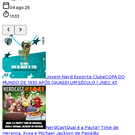
04.ago.26
1h33
Jovem Nerd Esporte Clube
COPA DO
MUNDO DE 1930 APÓS (QUASE) UM SÉCULO | JNEC 43
NerdCast
Qual é a Pauta? Time de
Herança, Xuxa e Michael Jackson de Papelão