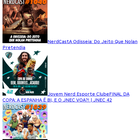
NerdCast
A Odisseia: Do Jeito Que Nolan
Pretendia
Jovem Nerd Esporte Clube
FINAL DA
COPA: A ESPANHA É BI, E O JNEC VOA?! | JNEC 42