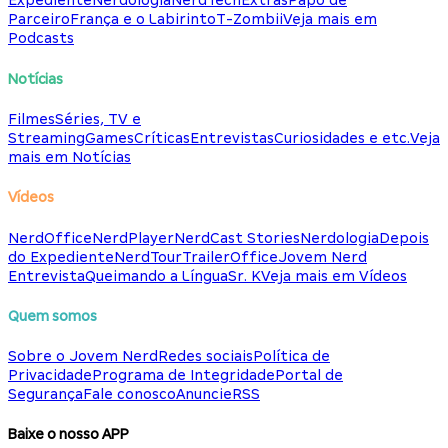
Expediente
Nerdologia
NerdTech
Extras
Papo de
Parceiro
França e o Labirinto
T-Zombii
Veja mais em
Podcasts
Notícias
Filmes
Séries, TV e
Streaming
Games
Críticas
Entrevistas
Curiosidades e etc.
Veja
mais em Notícias
Vídeos
NerdOffice
NerdPlayer
NerdCast Stories
Nerdologia
Depois
do Expediente
NerdTour
TrailerOffice
Jovem Nerd
Entrevista
Queimando a Língua
Sr. K
Veja mais em Vídeos
Quem somos
Sobre o Jovem Nerd
Redes sociais
Política de
Privacidade
Programa de Integridade
Portal de
Segurança
Fale conosco
Anuncie
RSS
Baixe o nosso APP