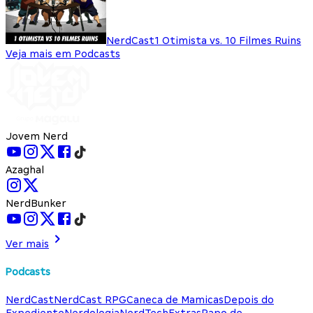
NerdCast
1 Otimista vs. 10 Filmes Ruins
Veja mais em Podcasts
Jovem Nerd
Azaghal
NerdBunker
Ver mais
Podcasts
NerdCast
NerdCast RPG
Caneca de Mamicas
Depois do