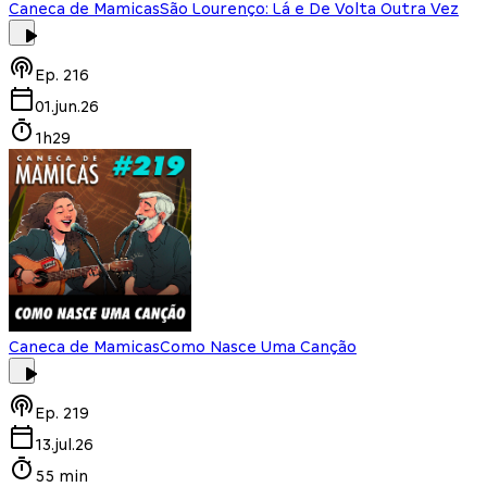
Caneca de Mamicas
São Lourenço: Lá e De Volta Outra Vez
Ep.
216
01.jun.26
1h29
Caneca de Mamicas
Como Nasce Uma Canção
Ep.
219
13.jul.26
55 min