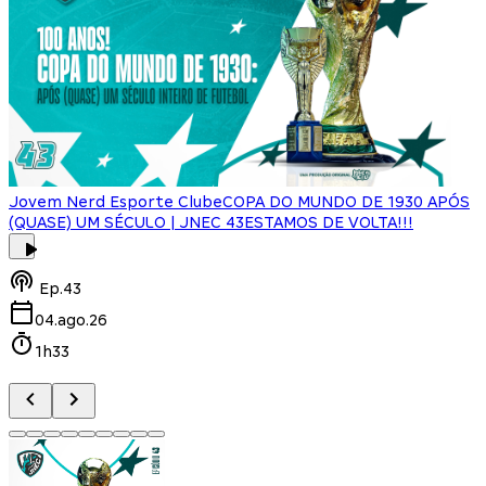
Jovem Nerd Esporte Clube
COPA DO MUNDO DE 1930 APÓS
(QUASE) UM SÉCULO | JNEC 43
ESTAMOS DE VOLTA!!!
J
Ep.
43
04.ago.26
1h33