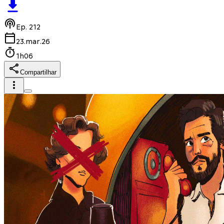
Ep.
212
23.mar.26
1h06
Compartilhar