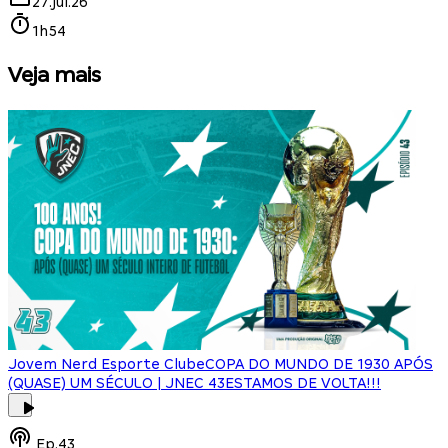
27.jul.26
1h54
Veja mais
Jovem Nerd Esporte Clube
COPA DO MUNDO DE 1930 APÓS
(QUASE) UM SÉCULO | JNEC 43
ESTAMOS DE VOLTA!!!
J
Ep.
43