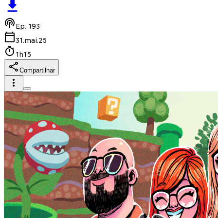
Ep.
193
31.mai.25
1h15
Compartilhar