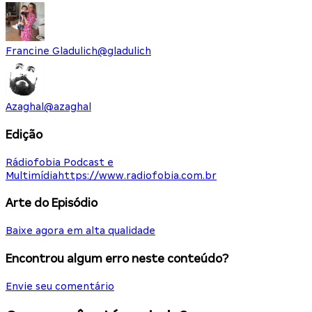
Francine Gladulich
@
gladulich
Azaghal
@
azaghal
Edição
Rádiofobia Podcast e
Multimídia
https://www.radiofobia.com.br
Arte do Episódio
Baixe agora em alta qualidade
Encontrou algum erro neste conteúdo?
Envie seu comentário