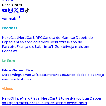
NerdBunker
Ver mais
Podcasts
NerdCast
NerdCast RPG
Caneca de Mamicas
Depois do
Expediente
Nerdologia
NerdTech
Extras
Papo de
Parceiro
França e o Labirinto
T-Zombii
Veja mais em
Podcasts
Notícias
Filmes
Séries, TV e
Streaming
Games
Críticas
Entrevistas
Curiosidades e etc.
Veja
mais em Notícias
Vídeos
NerdOffice
NerdPlayer
NerdCast Stories
Nerdologia
Depois
do Expediente
NerdTour
TrailerOffice
Jovem Nerd