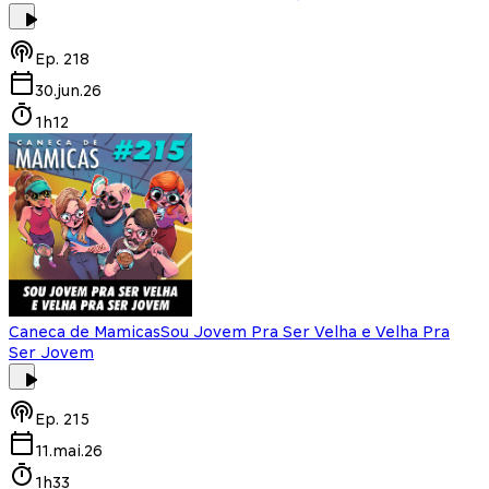
Ep.
218
30.jun.26
1h12
Caneca de Mamicas
Sou Jovem Pra Ser Velha e Velha Pra
Ser Jovem
Ep.
215
11.mai.26
1h33