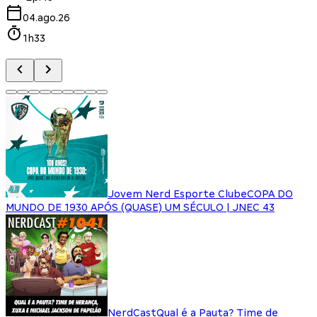
04.ago.26
1h33
Jovem Nerd Esporte Clube
COPA DO
MUNDO DE 1930 APÓS (QUASE) UM SÉCULO | JNEC 43
NerdCast
Qual é a Pauta? Time de