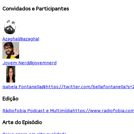
Convidados e Participantes
Azaghal
@
azaghal
Jovem Nerd
@
jovemnerd
Isabela Fontanella
@
https://twitter.com/bellafontanella?s=
Edição
Rádiofobia Podcast e Multimídia
https://www.radiofobia.com
Arte do Episódio