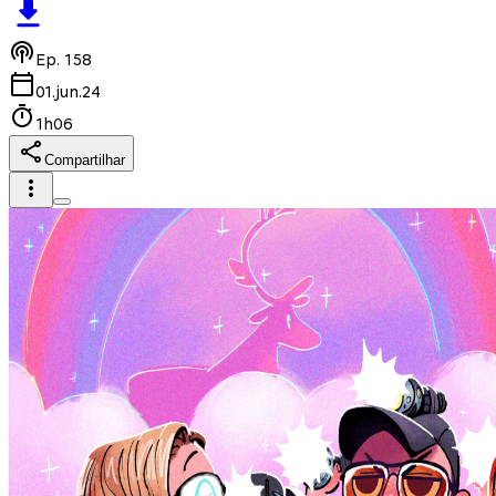
Ep.
158
01.jun.24
1h06
Compartilhar