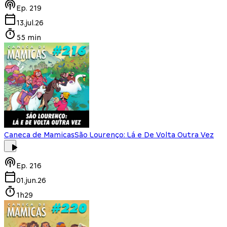
Ep.
219
13.jul.26
55 min
Caneca de Mamicas
São Lourenço: Lá e De Volta Outra Vez
Ep.
216
01.jun.26
1h29