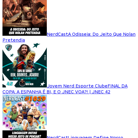
NerdCast
A Odisseia: Do Jeito Que Nolan
Pretendia
Jovem Nerd Esporte Clube
FINAL DA
COPA: A ESPANHA É BI, E O JNEC VOA?! | JNEC 42
NerdCast
Linguagem Define Nosso