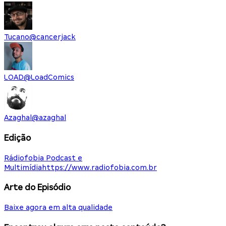
Tucano
@
cancerjack
LOAD
@
LoadComics
Azaghal
@
azaghal
Edição
Rádiofobia Podcast e
Multimídia
https://www.radiofobia.com.br
Arte do Episódio
Baixe agora em alta qualidade