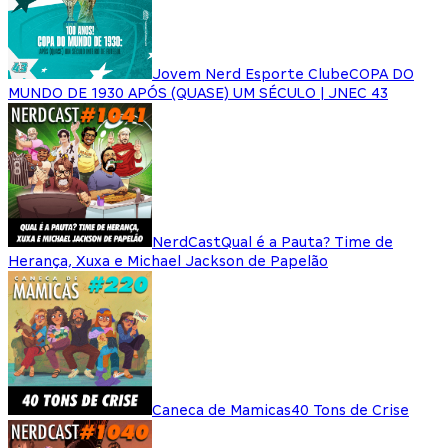
Jovem Nerd Esporte Clube
COPA DO
MUNDO DE 1930 APÓS (QUASE) UM SÉCULO | JNEC 43
NerdCast
Qual é a Pauta? Time de
Herança, Xuxa e Michael Jackson de Papelão
Caneca de Mamicas
40 Tons de Crise