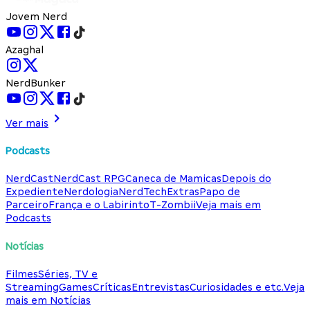
Jovem Nerd
Azaghal
NerdBunker
Ver mais
Podcasts
NerdCast
NerdCast RPG
Caneca de Mamicas
Depois do
Expediente
Nerdologia
NerdTech
Extras
Papo de
Parceiro
França e o Labirinto
T-Zombii
Veja mais em
Podcasts
Notícias
Filmes
Séries, TV e
Streaming
Games
Críticas
Entrevistas
Curiosidades e etc.
Veja
mais em Notícias