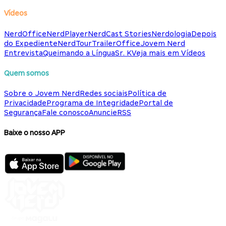
Vídeos
NerdOffice
NerdPlayer
NerdCast Stories
Nerdologia
Depois
do Expediente
NerdTour
TrailerOffice
Jovem Nerd
Entrevista
Queimando a Língua
Sr. K
Veja mais em Vídeos
Quem somos
Sobre o Jovem Nerd
Redes sociais
Política de
Privacidade
Programa de Integridade
Portal de
Segurança
Fale conosco
Anuncie
RSS
Baixe o nosso APP