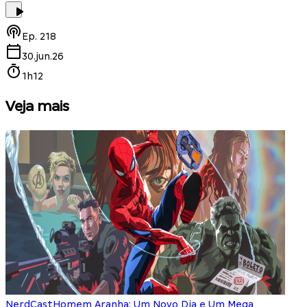
Ep.
218
30.jun.26
1h12
Veja mais
NerdCast
Homem Aranha: Um Novo Dia e Um Mega