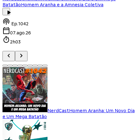
Batatão
Homem Aranha e a Amnesia Coletiva
Ep.
1042
07.ago.26
2h03
NerdCast
Homem Aranha: Um Novo Dia
e Um Mega Batatão