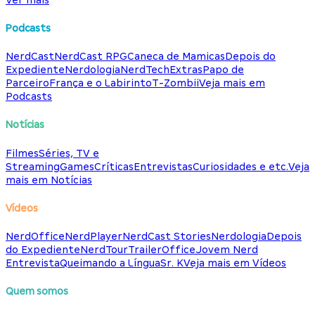
Podcasts
NerdCast
NerdCast RPG
Caneca de Mamicas
Depois do
Expediente
Nerdologia
NerdTech
Extras
Papo de
Parceiro
França e o Labirinto
T-Zombii
Veja mais em
Podcasts
Notícias
Filmes
Séries, TV e
Streaming
Games
Críticas
Entrevistas
Curiosidades e etc.
Veja
mais em Notícias
Vídeos
NerdOffice
NerdPlayer
NerdCast Stories
Nerdologia
Depois
do Expediente
NerdTour
TrailerOffice
Jovem Nerd
Entrevista
Queimando a Língua
Sr. K
Veja mais em Vídeos
Quem somos