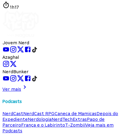
1h17
Jovem Nerd
Azaghal
NerdBunker
Ver mais
Podcasts
NerdCast
NerdCast RPG
Caneca de Mamicas
Depois do
Expediente
Nerdologia
NerdTech
Extras
Papo de
Parceiro
França e o Labirinto
T-Zombii
Veja mais em
Podcasts