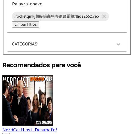
Palavra-chave
rocketqmkj超級籤商務聯絡🟢電報加ios2662.veo
Limpar filtros
CATEGORIAS
Recomendados para você
NerdCast
Lost: Desabafo!