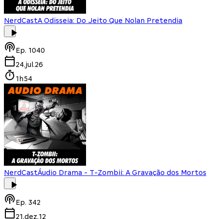
NerdCast
A Odisseia: Do Jeito Que Nolan Pretendia
Ep.
1040
24.jul.26
1h54
NerdCast
Áudio Drama - T-Zombii: A Gravação dos Mortos
Ep.
342
21.dez.12