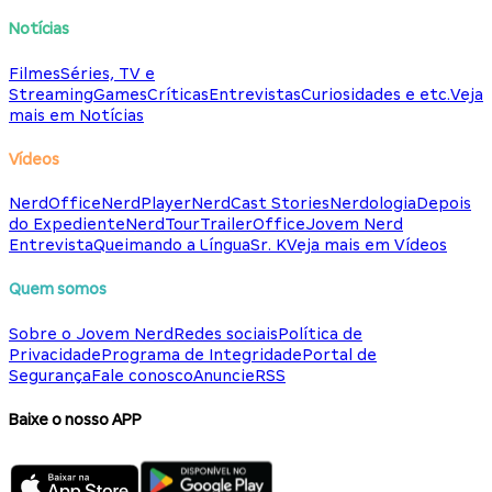
Notícias
Filmes
Séries, TV e
Streaming
Games
Críticas
Entrevistas
Curiosidades e etc.
Veja
mais em Notícias
Vídeos
NerdOffice
NerdPlayer
NerdCast Stories
Nerdologia
Depois
do Expediente
NerdTour
TrailerOffice
Jovem Nerd
Entrevista
Queimando a Língua
Sr. K
Veja mais em Vídeos
Quem somos
Sobre o Jovem Nerd
Redes sociais
Política de
Privacidade
Programa de Integridade
Portal de
Segurança
Fale conosco
Anuncie
RSS
Baixe o nosso APP