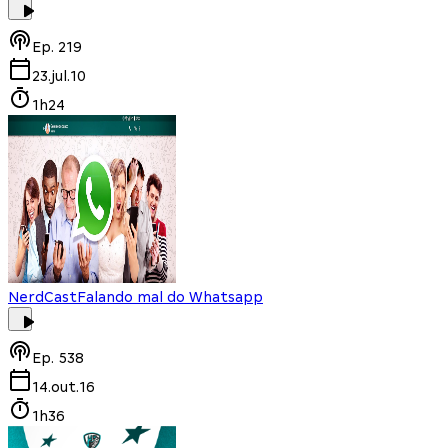
Ep.
219
23.jul.10
1h24
NerdCast
Falando mal do Whatsapp
Ep.
538
14.out.16
1h36