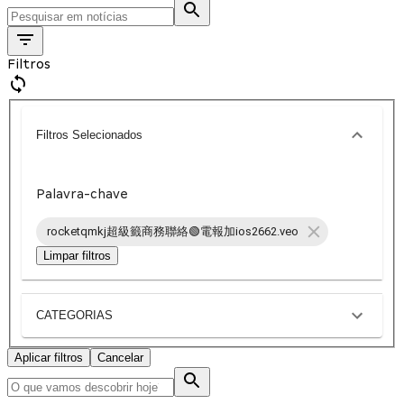
Filtros
Filtros Selecionados
Palavra-chave
rocketqmkj超級籤商務聯絡🟢電報加ios2662.veo
Limpar filtros
CATEGORIAS
Aplicar filtros
Cancelar