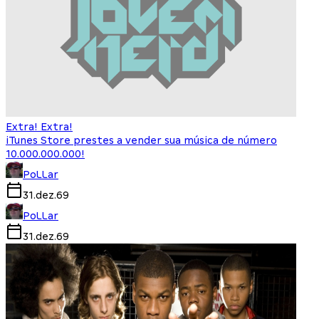
Extra! Extra!
iTunes Store prestes a vender sua música de número
10.000.000.000!
PoLLar
31.dez.69
PoLLar
31.dez.69