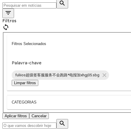
Filtros
Filtros Selecionados
Palavra-chave
fuliios超级签客服服务不会跑路*电报加xhgj05.sbg
Limpar filtros
CATEGORIAS
Aplicar filtros
Cancelar