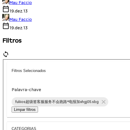
Mau Faccio
19.dez.13
Mau Faccio
19.dez.13
Filtros
Filtros Selecionados
Palavra-chave
fuliios超级签客服服务不会跑路*电报加xhgj05.sbg
Limpar filtros
CATEGORIAS