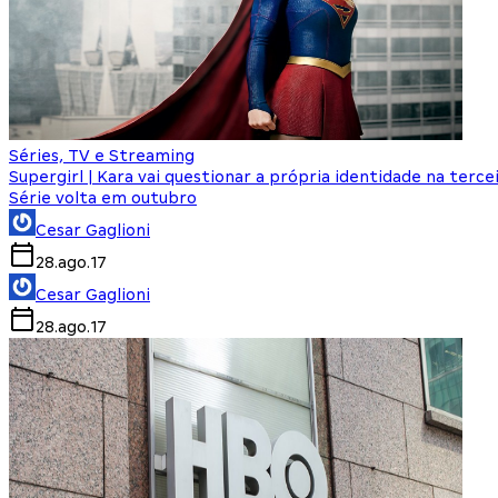
Séries, TV e Streaming
Supergirl | Kara vai questionar a própria identidade na terc
Série volta em outubro
Cesar Gaglioni
28.ago.17
Cesar Gaglioni
28.ago.17