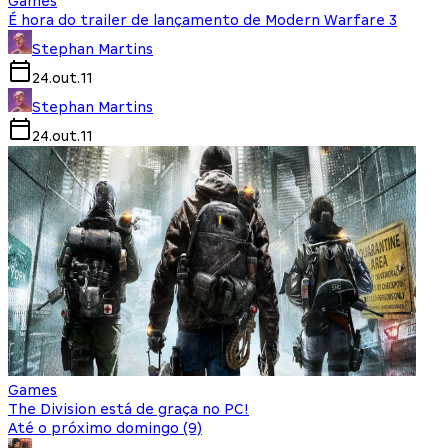
Games
É hora do trailer de lançamento de Modern Warfare 3
Stephan Martins
24.out.11
Stephan Martins
24.out.11
Games
The Division está de graça no PC!
Até o próximo domingo (9)