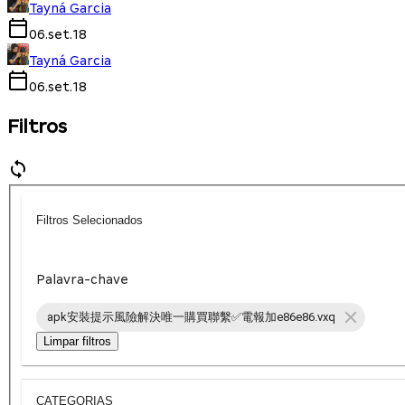
Tayná Garcia
06.set.18
Tayná Garcia
06.set.18
Filtros
Filtros Selecionados
Palavra-chave
apk安裝提示風險解決唯一購買聯繫✅電報加e86e86.vxq
Limpar filtros
CATEGORIAS