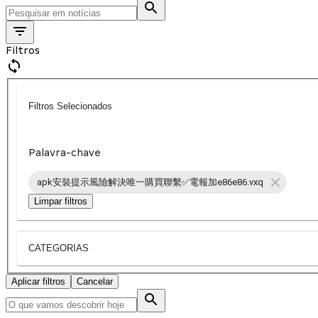
Filtros
Filtros Selecionados
Palavra-chave
apk安裝提示風險解決唯一購買聯繫✅電報加e86e86.vxq
Limpar filtros
CATEGORIAS
Aplicar filtros
Cancelar